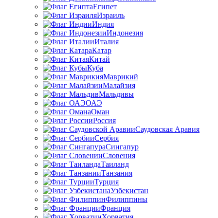
Египет
Израиль
Индия
Индонезия
Италия
Катар
Китай
Куба
Маврикий
Малайзия
Мальдивы
ОАЭ
Оман
Россия
Саудовская Аравия
Сербия
Сингапур
Словения
Таиланд
Танзания
Турция
Узбекистан
Филиппины
Франция
Хорватия