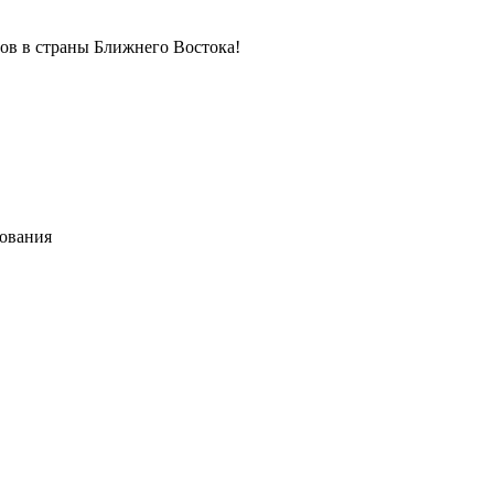
в в страны Ближнего Востока!
хования