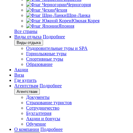
Черногория
Чехия
Шри-Ланка
Южная Корея
Япония
Все страны
Виды отдыха
Подробнее
Виды отдыха
Оздоровительные туры и SPA
Горнолыжные туры
Спортивные туры
Образование
Акции
Виза
Где купить
Агентствам
Подробнее
Агентствам
Документы
Страхование туристов
Сотрудничество
Бухгалтерия
Акции и бонусы
Обучение
О компании
Подробнее