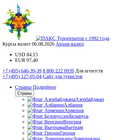
Туроператор с 1992 года
Курсы валют
06.08.2026
Архив валют
USD
84,15
EUR
97,40
+7 (495) 646-39-39
8 800 222 0939
Для агентств
+7 (495) 127-05-04
Сайт для туристов
Страны
Подробнее
Страны
Азербайджан
Албания
Армения
Беларусь
Венгрия
Вьетнам
Греция
Доминикана