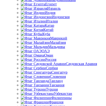
Египет
Израиль
Индия
Индонезия
Италия
Катар
Китай
Куба
Маврикий
Малайзия
Мальдивы
ОАЭ
Оман
Россия
Саудовская Аравия
Сербия
Сингапур
Словения
Таиланд
Танзания
Турция
Узбекистан
Филиппины
Франция