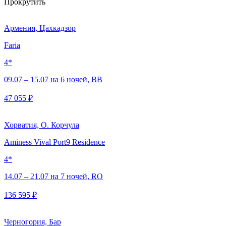
Прокрутить
Армения, Цахкадзор
Faria
4*
09.07 – 15.07 на 6 ночей, BB
47 055 ₽
Хорватия, О. Корчула
Aminess Vival Port9 Residence
4*
14.07 – 21.07 на 7 ночей, RO
136 595 ₽
Черногория, Бар