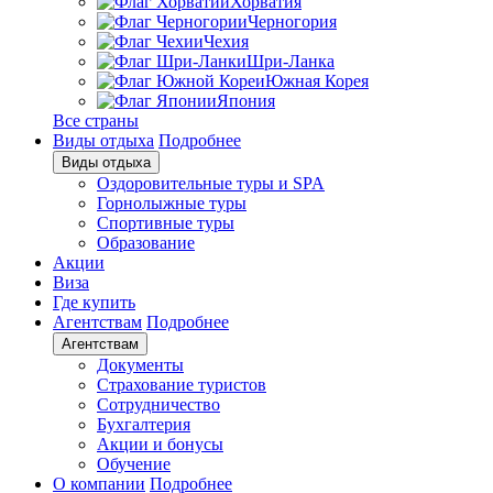
Хорватия
Черногория
Чехия
Шри-Ланка
Южная Корея
Япония
Все страны
Виды отдыха
Подробнее
Виды отдыха
Оздоровительные туры и SPA
Горнолыжные туры
Спортивные туры
Образование
Акции
Виза
Где купить
Агентствам
Подробнее
Агентствам
Документы
Страхование туристов
Сотрудничество
Бухгалтерия
Акции и бонусы
Обучение
О компании
Подробнее