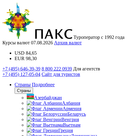
Туроператор с 1992 года
Курсы валют
07.08.2026
Архив валют
USD
84,65
EUR
98,30
+7 (495) 646-39-39
8 800 222 0939
Для агентств
+7 (495) 127-05-04
Сайт для туристов
Страны
Подробнее
Страны
Азербайджан
Албания
Армения
Беларусь
Венгрия
Вьетнам
Греция
Доминикана