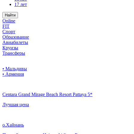
17 лет
Найти
Online
FIT
Спорт
Образование
Авиабилеты
Круизы
Трансферы
• Мальдивы
• Армения
Centara Grand Mirage Beach Resort Pattaya 5*
Лучшая цена
о.Хайнань