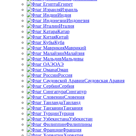
Египет
Израиль
Индия
Индонезия
Италия
Катар
Китай
Куба
Маврикий
Малайзия
Мальдивы
ОАЭ
Оман
Россия
Саудовская Аравия
Сербия
Сингапур
Словения
Таиланд
Танзания
Турция
Узбекистан
Филиппины
Франция
Хорватия