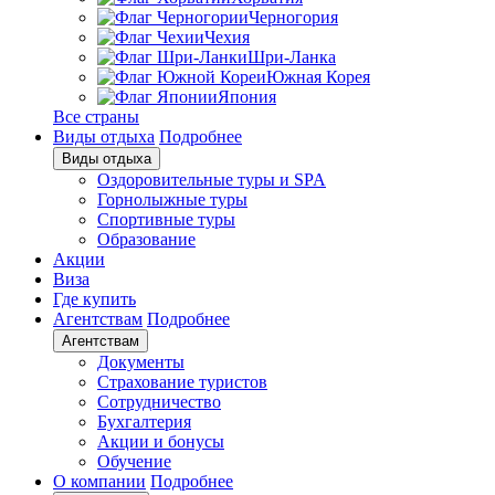
Черногория
Чехия
Шри-Ланка
Южная Корея
Япония
Все страны
Виды отдыха
Подробнее
Виды отдыха
Оздоровительные туры и SPA
Горнолыжные туры
Спортивные туры
Образование
Акции
Виза
Где купить
Агентствам
Подробнее
Агентствам
Документы
Страхование туристов
Сотрудничество
Бухгалтерия
Акции и бонусы
Обучение
О компании
Подробнее