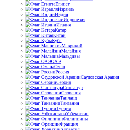
Египет
Израиль
Индия
Индонезия
Италия
Катар
Китай
Куба
Маврикий
Малайзия
Мальдивы
ОАЭ
Оман
Россия
Саудовская Аравия
Сербия
Сингапур
Словения
Таиланд
Танзания
Турция
Узбекистан
Филиппины
Франция
Хорватия