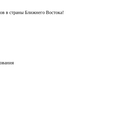
в в страны Ближнего Востока!
хования