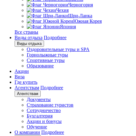
Черногория
Чехия
Шри-Ланка
Южная Корея
Япония
Все страны
Виды отдыха
Подробнее
Виды отдыха
Оздоровительные туры и SPA
Горнолыжные туры
Спортивные туры
Образование
Акции
Виза
Где купить
Агентствам
Подробнее
Агентствам
Документы
Страхование туристов
Сотрудничество
Бухгалтерия
Акции и бонусы
Обучение
О компании
Подробнее