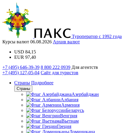
Туроператор с 1992 года
Курсы валют
06.08.2026
Архив валют
USD
84,15
EUR
97,40
+7 (495) 646-39-39
8 800 222 0939
Для агентств
+7 (495) 127-05-04
Сайт для туристов
Страны
Подробнее
Страны
Азербайджан
Албания
Армения
Беларусь
Венгрия
Вьетнам
Греция
Доминикана