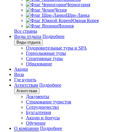
Черногория
Чехия
Шри-Ланка
Южная Корея
Япония
Все страны
Виды отдыха
Подробнее
Виды отдыха
Оздоровительные туры и SPA
Горнолыжные туры
Спортивные туры
Образование
Акции
Виза
Где купить
Агентствам
Подробнее
Агентствам
Документы
Страхование туристов
Сотрудничество
Бухгалтерия
Акции и бонусы
Обучение
О компании
Подробнее