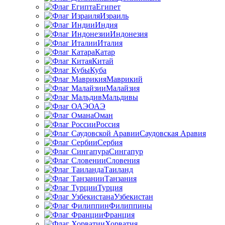
Египет
Израиль
Индия
Индонезия
Италия
Катар
Китай
Куба
Маврикий
Малайзия
Мальдивы
ОАЭ
Оман
Россия
Саудовская Аравия
Сербия
Сингапур
Словения
Таиланд
Танзания
Турция
Узбекистан
Филиппины
Франция
Хорватия