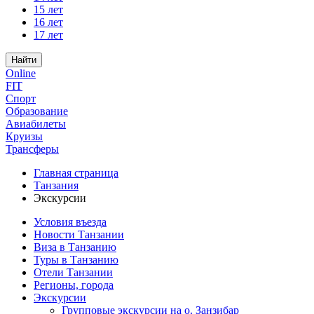
15 лет
16 лет
17 лет
Найти
Online
FIT
Спорт
Образование
Авиабилеты
Круизы
Трансферы
Главная страница
Танзания
Экскурсии
Условия въезда
Новости Танзании
Виза в Танзанию
Туры в Танзанию
Отели Танзании
Регионы, города
Экскурсии
Групповые экскурсии на о. Занзибар