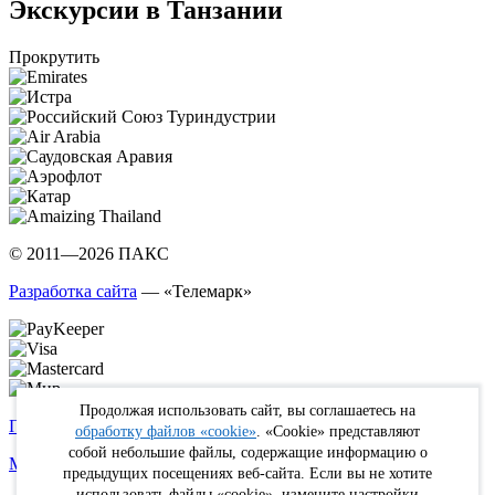
Экскурсии в Танзании
Прокрутить
© 2011—2026 ПАКС
Разработка сайта
— «Телемарк»
Продолжая использовать сайт, вы соглашаетесь на
Политика в отношении обработки персональных данных
обработку файлов «cookie»
. «Cookie» представляют
собой небольшие файлы, содержащие информацию о
Max
WhatsApp
Telegram
вКонтакте
Youtube
Rutube
предыдущих посещениях веб-сайта. Если вы не хотите
использовать файлы «cookie», измените настройки