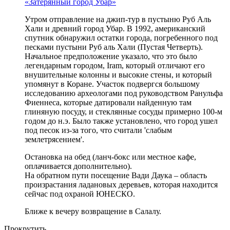
«Затерянный город Убар»
Утром отправление на джип-тур в пустыню Руб Аль
Хали и древний город Убар. В 1992, американский
спутник обнаружил остатки города, погребенного под
песками пустыни Руб аль Хали (Пустая Четверть).
Начальное предположение указало, что это было
легендарным городом, Iram, который отличают его
внушительные колонны и высокие стены, и который
упомянут в Коране. Участок подвергся большому
исследованию археологами под руководством Ранульфа
Фиеннеса, которые датировали найденную там
глиняную посуду, и стеклянные сосуды примерно 100-м
годом до н.э. Было также установлено, что город ушел
под песок из-за того, что считали 'слабым
землетрясением'.
Остановка на обед (ланч-бокс или местное кафе,
оплачивается дополнительно).
На обратном пути посещение Вади Даука – область
произрастания ладановых деревьев, которая находится
сейчас под охраной ЮНЕСКО.
Ближе к вечеру возвращение в Салалу.
Прокрутить