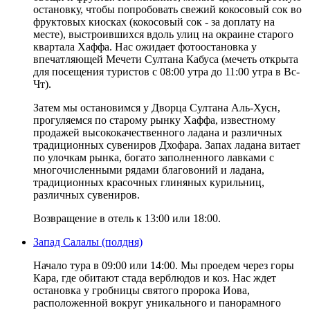
остановку, чтобы попробовать свежий кокосовый сок во
фруктовых киосках (кокосовый сок - за доплату на
месте), выстроившихся вдоль улиц на окраине старого
квартала Хаффа. Нас ожидает фотоостановка у
впечатляющей Мечети Султана Кабуса (мечеть открыта
для посещения туристов с 08:00 утра до 11:00 утра в Вс-
Чт).
Затем мы остановимся у Дворца Султана Аль-Хусн,
прогуляемся по старому рынку Хаффа, известному
продажей высококачественного ладана и различных
традиционных сувениров Дхофара. Запах ладана витает
по улочкам рынка, богато заполненного лавками с
многочисленными рядами благовоний и ладана,
традиционных красочных глиняных курильниц,
различных сувениров.
Возвращение в отель к 13:00 или 18:00.
Запад Салалы (полдня)
Начало тура в 09:00 или 14:00. Мы проедем через горы
Кара, где обитают стада верблюдов и коз. Нас ждет
остановка у гробницы святого пророка Иова,
расположенной вокруг уникального и панорамного