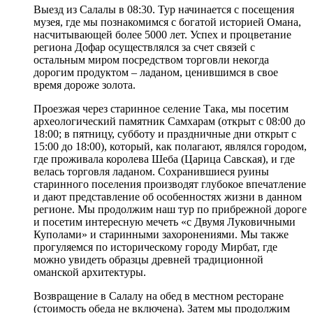
Выезд из Салалы в 08:30. Тур начинается с посещения
музея, где мы познакомимся с богатой историей Омана,
насчитывающей более 5000 лет. Успех и процветание
региона Дофар осуществлялся за счет связей с
остальным миром посредством торговли некогда
дорогим продуктом – ладаном, ценившимся в свое
время дороже золота.
Проезжая через старинное селение Така, мы посетим
археологический памятник Самхарам (открыт с 08:00 до
18:00; в пятницу, субботу и праздничные дни открыт с
15:00 до 18:00), который, как полагают, являлся городом,
где проживала королева Шеба (Царица Савская), и где
велась торговля ладаном. Сохранившиеся руины
старинного поселения производят глубокое впечатление
и дают представление об особенностях жизни в данном
регионе. Мы продолжим наш тур по прибрежной дороге
и посетим интересную мечеть «с Двумя Луковичными
Куполами» и старинными захоронениями. Мы также
прогуляемся по историческому городу Мирбат, где
можно увидеть образцы древней традиционной
оманской архитектуры.
Возвращение в Салалу на обед в местном ресторане
(стоимость обеда не включена). Затем мы продолжим