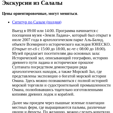
Экскурсии из Салалы
Цены ориентировочные, могут меняться
.
Сититур по Салале (полдня)
Выезд в 09:00 или 14:00. Программа начинается с
посещения музея «Земля Ладана», который был открыт в
июле 2007 года в археологическом парке Аль-Балид,
объекте Всемирного исторического наследия ЮНЕСКО.
(Открыт пт-сб с 15:00 до 18:00, вс-чт с 08:00 до 18:00).
Музей предлагает посетителям два основных зала:
Исторический зал, описывающий географию, историю
древнего пути ладана и историческое прошлое
Султаната посредством демонстрации ряда
археологических находок, а также Морской Зал, где
представлены экспозиции о богатой морской истории
Омана. Здесь можно познакомиться с полной историей
морской торговли и судостроительной промышленности
Омана, полюбовавшись тщательно изготовленными
копиями древних лодок и кораблей.
Далее мы проедем через пышные зеленые плантации
местных ферм, где выращиваются пальмы, различные
овощи и фрукты. По желанию, можно сделать короткую