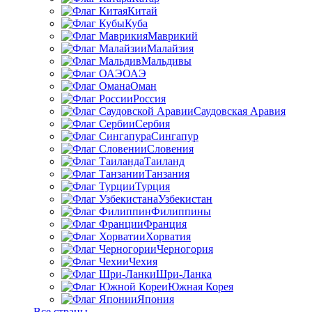
Китай
Куба
Маврикий
Малайзия
Мальдивы
ОАЭ
Оман
Россия
Саудовская Аравия
Сербия
Сингапур
Словения
Таиланд
Танзания
Турция
Узбекистан
Филиппины
Франция
Хорватия
Черногория
Чехия
Шри-Ланка
Южная Корея
Япония
Все страны