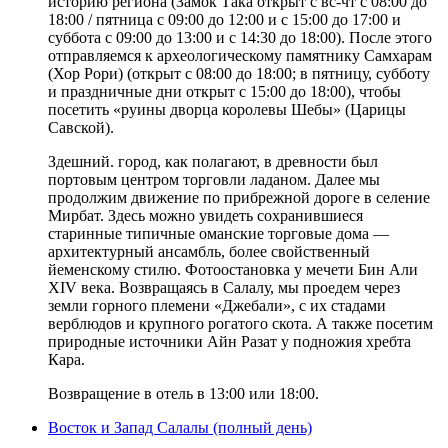
историю региона (Замок Така открыт с вс-чт с 08:00 до
18:00 / пятница с 09:00 до 12:00 и с 15:00 до 17:00 и
суббота с 09:00 до 13:00 и с 14:30 до 18:00). После этого
отправляемся к археологическому памятнику Самхарам
(Хор Рори) (открыт с 08:00 до 18:00; в пятницу, субботу
и праздничные дни открыт с 15:00 до 18:00), чтобы
посетить «руины дворца королевы Шебы» (Царицы
Савской).
Здешний. город, как полагают, в древности был
портовым центром торговли ладаном. Далее мы
продолжим движение по прибрежной дороге в селение
Мирбат. Здесь можно увидеть сохранившиеся
старинные типичные оманские торговые дома —
архитектурный ансамбль, более свойственный
йеменскому стилю. Фотоостановка у мечети Бин Али
XIV века. Возвращаясь в Салалу, мы проедем через
земли горного племени «Джебали», с их стадами
верблюдов и крупного рогатого скота. А также посетим
природные источники Айн Разат у подножия хребта
Кара.
Возвращение в отель в 13:00 или 18:00.
Восток и Запад Салалы (полный день)