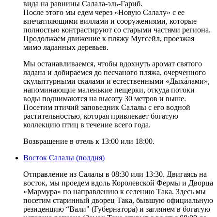
вида на равнины Салала-эль-Гариб.
После этого мы едем через «Новую Салалу» с ее
впечатляющими виллами и сооружениями, которые
полностью контрастируют со старыми частями региона.
Продолжаем движение к пляжу Мугсейл, проезжая
мимо ладанных деревьев.
Мы останавливаемся, чтобы вдохнуть аромат святого
ладана и добираемся до песчаного пляжа, очерченного
скульптурными скалами и естественными «Дыха́лами»,
напоминающие маленькие пещерки, откуда потоки
воды поднимаются на высоту 30 метров и выше.
Посетим птичий заповедник Салалы с его водной
растительностью, которая привлекает богатую
коллекцию птиц в течение всего года.
Возвращение в отель к 13:00 или 18:00.
Восток Салалы (полдня)
Отправление из Салалы в 08:30 или 13:30. Двигаясь на
восток, мы проедем вдоль Королевской Фермы и Дворца
«Мармура» по направлению к селению Така. Здесь мы
посетим старинный дворец Така, бывшую официальную
резиденцию “Вали" (Губернатора) и заглянем в богатую