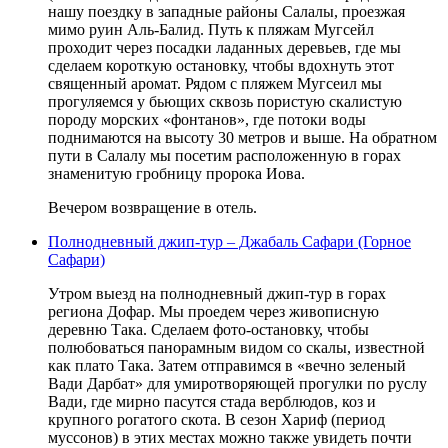
нашу поездку в западные районы Салалы, проезжая
мимо руин Аль-Балид. Путь к пляжам Мугсейл
проходит через посадки ладанных деревьев, где мы
сделаем короткую остановку, чтобы вдохнуть этот
священный аромат. Рядом с пляжем Мугсеил мы
прогуляемся у бьющих сквозь пористую скалистую
породу морских «фонтанов», где потоки воды
поднимаются на высоту 30 метров и выше. На обратном
пути в Салалу мы посетим расположенную в горах
знаменитую гробницу пророка Иова.
Вечером возвращение в отель.
Полнодневный джип-тур – Джабаль Сафари (Горное
Сафари)
Утром выезд на полнодневный джип-тур в горах
региона Дофар. Мы проедем через живописную
деревню Така. Сделаем фото-остановку, чтобы
полюбоваться панорамным видом со скалы, известной
как плато Така. Затем отправимся в «вечно зеленый
Вади Дарбат» для умиротворяющей прогулки по руслу
Вади, где мирно пасутся стада верблюдов, коз и
крупного рогатого скота. В сезон Хариф (период
муссонов) в этих местах можно также увидеть почти