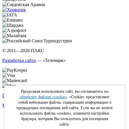
© 2011—2026 ПАКС
Разработка сайта
— «Телемарк»
Продолжая использовать сайт, вы соглашаетесь на
Политика в отношении обработки персональных данных
обработку файлов «cookie»
. «Cookie» представляют
собой небольшие файлы, содержащие информацию о
Max
WhatsApp
Telegram
вКонтакте
Youtube
Rutube
предыдущих посещениях веб-сайта. Если вы не хотите
использовать файлы «cookie», измените настройки
Online
браузера, которым Вы пользуетесь для посещения
FIT
сайта.
Туристам