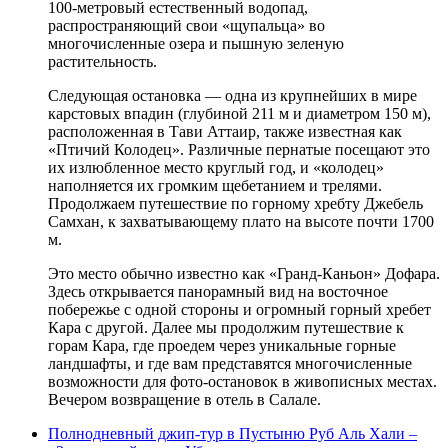
100-метровый естественный водопад,
распространяющий свои «щупальца» во
многочисленные озера и пышную зеленую
растительность.
Следующая остановка — одна из крупнейших в мире
карстовых впадин (глубиной 211 м и диаметром 150 м),
расположенная в Тави Аттаир, также известная как
«Птичий Колодец». Различные пернатые посещают это
их излюбленное место круглый год, и «колодец»
наполняется их громким щебетанием и трелями.
Продолжаем путешествие по горному хребту Джебель
Самхан, к захватывающему плато на высоте почти 1700
м.
Это место обычно известно как «Гранд-Каньон» Дофара.
Здесь открывается панорамный вид на восточное
побережье с одной стороны и огромный горный хребет
Кара с другой. Далее мы продолжим путешествие к
горам Кара, где проедем через уникальные горные
ландшафты, и где вам представятся многочисленные
возможности для фото-остановок в живописных местах.
Вечером возвращение в отель в Салале.
Полнодневный джип-тур в Пустыню Руб Аль Хали –