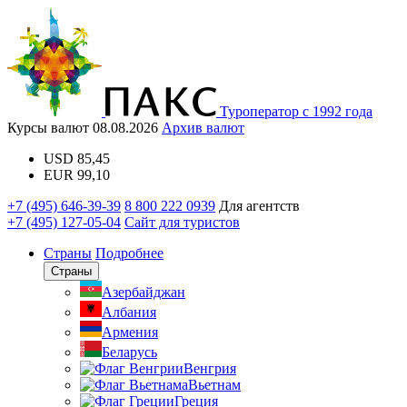
Туроператор с 1992 года
Курсы валют
08.08.2026
Архив валют
USD
85,45
EUR
99,10
+7 (495) 646-39-39
8 800 222 0939
Для агентств
+7 (495) 127-05-04
Сайт для туристов
Страны
Подробнее
Страны
Азербайджан
Албания
Армения
Беларусь
Венгрия
Вьетнам
Греция