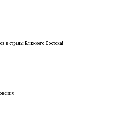
в в страны Ближнего Востока!
хования