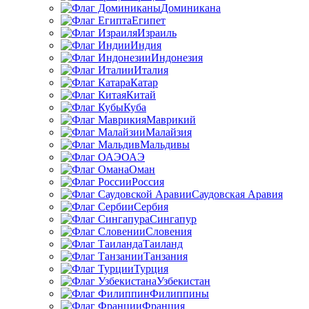
Доминикана
Египет
Израиль
Индия
Индонезия
Италия
Катар
Китай
Куба
Маврикий
Малайзия
Мальдивы
ОАЭ
Оман
Россия
Саудовская Аравия
Сербия
Сингапур
Словения
Таиланд
Танзания
Турция
Узбекистан
Филиппины
Франция