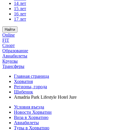
14 лет
15 лет
16 лет
17 лет
Найти
Online
FIT
Спорт
Образование
Авиабилеты
Круизы
Трансферы
Главная страница
Хорватия
Регионы, города
Шибеник
Amadria Park Lifestyle Hotel Jure
Условия въезда
Новости Хорватии
Виза в Хорватию
Авиабилеты
Туры в Хорватию