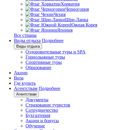
Хорватия
Черногория
Чехия
Шри-Ланка
Южная Корея
Япония
Все страны
Виды отдыха
Подробнее
Виды отдыха
Оздоровительные туры и SPA
Горнолыжные туры
Спортивные туры
Образование
Акции
Виза
Где купить
Агентствам
Подробнее
Агентствам
Документы
Страхование туристов
Сотрудничество
Бухгалтерия
Акции и бонусы
Обучение