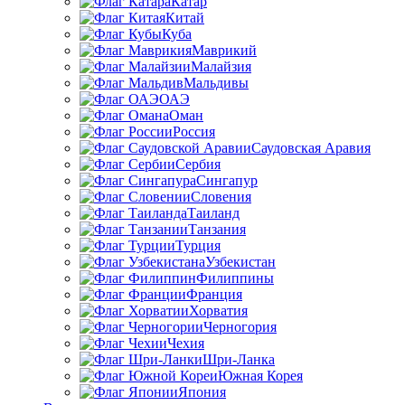
Катар
Китай
Куба
Маврикий
Малайзия
Мальдивы
ОАЭ
Оман
Россия
Саудовская Аравия
Сербия
Сингапур
Словения
Таиланд
Танзания
Турция
Узбекистан
Филиппины
Франция
Хорватия
Черногория
Чехия
Шри-Ланка
Южная Корея
Япония