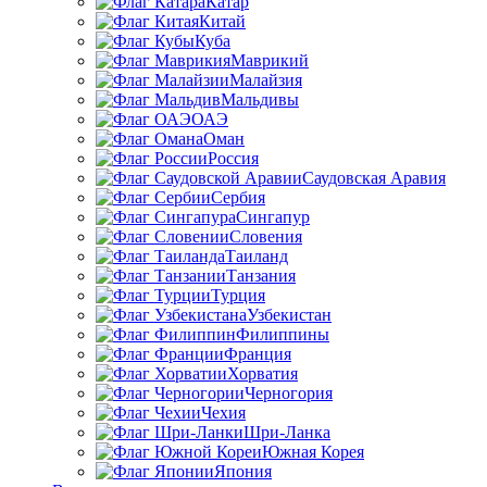
Катар
Китай
Куба
Маврикий
Малайзия
Мальдивы
ОАЭ
Оман
Россия
Саудовская Аравия
Сербия
Сингапур
Словения
Таиланд
Танзания
Турция
Узбекистан
Филиппины
Франция
Хорватия
Черногория
Чехия
Шри-Ланка
Южная Корея
Япония