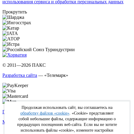
использования сервиса и обработки персональных данных
Прокрутить
© 2011—2026 ПАКС
Разработка сайта
— «Телемарк»
Продолжая использовать сайт, вы соглашаетесь на
Политика в отношении обработки персональных данных
обработку файлов «cookie»
. «Cookie» представляют
собой небольшие файлы, содержащие информацию о
Max
WhatsApp
Telegram
вКонтакте
Youtube
Rutube
предыдущих посещениях веб-сайта. Если вы не хотите
использовать файлы «cookie», измените настройки
Online