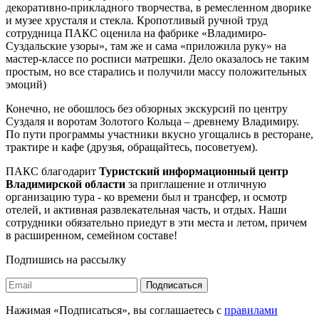
декоративно-прикладного творчества, в ремесленном дворике
и музее хрусталя и стекла. Кропотливый ручной труд
сотрудница ПАКС оценила на фабрике «Владимиро-
Суздальские узоры», там же и сама «приложила руку» на
мастер-классе по росписи матрешки. Дело оказалось не таким
простым, но все старались и получили массу положительных
эмоций)
Конечно, не обошлось без обзорных экскурсий по центру
Суздаля и воротам Золотого Кольца – древнему Владимиру.
По пути программы участники вкусно угощались в ресторане,
трактире и кафе (друзья, обращайтесь, посоветуем).
ПАКС благодарит
Туристский информационный центр
Владимирской области
за приглашение и отличную
организацию тура - ко времени был и трансфер, и осмотр
отелей, и активная развлекательная часть, и отдых. Наши
сотрудники обязательно приедут в эти места и летом, причем
в расширенном, семейном составе!
Подпишись на рассылку
Подписаться
Нажимая «Подписаться», вы соглашаетесь с
правилами