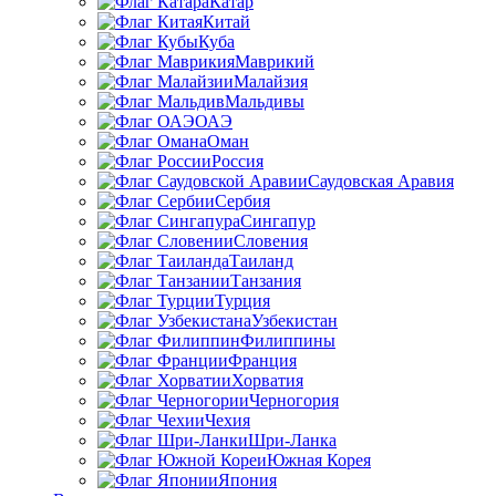
Катар
Китай
Куба
Маврикий
Малайзия
Мальдивы
ОАЭ
Оман
Россия
Саудовская Аравия
Сербия
Сингапур
Словения
Таиланд
Танзания
Турция
Узбекистан
Филиппины
Франция
Хорватия
Черногория
Чехия
Шри-Ланка
Южная Корея
Япония