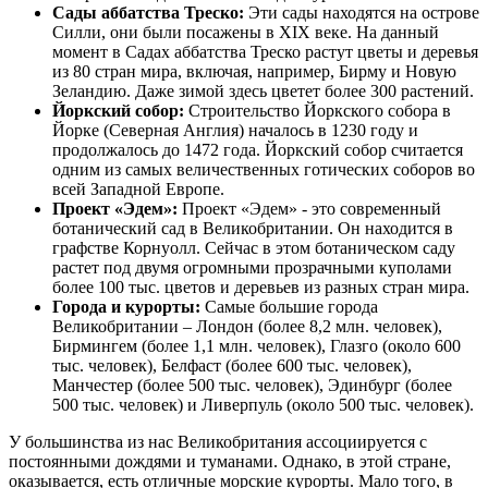
Сады аббатства Треско:
Эти сады находятся на острове
Силли, они были посажены в XIX веке. На данный
момент в Садах аббатства Треско растут цветы и деревья
из 80 стран мира, включая, например, Бирму и Новую
Зеландию. Даже зимой здесь цветет более 300 растений.
Йоркский собор:
Строительство Йоркского собора в
Йорке (Северная Англия) началось в 1230 году и
продолжалось до 1472 года. Йоркский собор считается
одним из самых величественных готических соборов во
всей Западной Европе.
Проект «Эдем»:
Проект «Эдем» - это современный
ботанический сад в Великобритании. Он находится в
графстве Корнуолл. Сейчас в этом ботаническом саду
растет под двумя огромными прозрачными куполами
более 100 тыс. цветов и деревьев из разных стран мира.
Города и курорты:
Самые большие города
Великобритании – Лондон (более 8,2 млн. человек),
Бирмингем (более 1,1 млн. человек), Глазго (около 600
тыс. человек), Белфаст (более 600 тыс. человек),
Манчестер (более 500 тыс. человек), Эдинбург (более
500 тыс. человек) и Ливерпуль (около 500 тыс. человек).
У большинства из нас Великобритания ассоциируется с
постоянными дождями и туманами. Однако, в этой стране,
оказывается, есть отличные морские курорты. Мало того, в