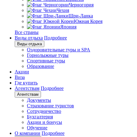
Черногория
Чехия
Шри-Ланка
Южная Корея
Япония
Все страны
Виды отдыха
Подробнее
Виды отдыха
Оздоровительные туры и SPA
Горнолыжные туры
Спортивные туры
Образование
Акции
Виза
Где купить
Агентствам
Подробнее
Агентствам
Документы
Страхование туристов
Сотрудничество
Бухгалтерия
Акции и бонусы
Обучение
О компании
Подробнее