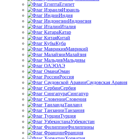
Египет
Израиль
Индия
Индонезия
Италия
Катар
Китай
Куба
Маврикий
Малайзия
Мальдивы
ОАЭ
Оман
Россия
Саудовская Аравия
Сербия
Сингапур
Словения
Таиланд
Танзания
Турция
Узбекистан
Филиппины
Франция
Хорватия