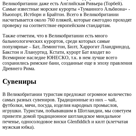
Великобритании даже есть Английская Ривьера (Торбей).
Самые известные морские курорты «Туманного Альбиона» -
Ньюпорт, Истборн и Брайтон. Всего в Великобритании
насчитывается около 760 пляжей, которые ежегодно проходят
проверку на соответствие европейским стандартам.
Также отметим, что в Великобритании есть много
бальнеологических курортов, среди которых самые
популярные – Бат, Лемингтон, Билт, Харрогит Лландриндод,
Бакстон и Ллануртид. Кстати, курорт Бат входит во
Всемирное наследие ЮНЕСКО, т.к. в нем лучше всего
сохранились римские бани, созданные еще в эпоху правления
Древнего Рима.
Сувениры
В Великобритании туристам предложат огромное количество
самых разных сувениров. Традиционные из них – чай,
футболки, мячи, посуда, изделия народных промыслов,
игрушки. Туристам, побывавшим в Шотландии, мы советуем
привезти домой традиционное шотландское миндальное
печенье, односолодовое виски Glenfiddich и килт (клетчатая
мужская юбка).