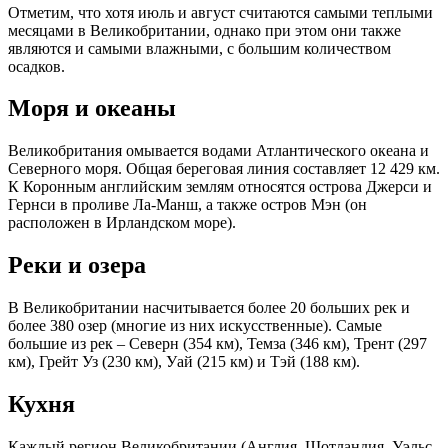
Отметим, что хотя июль и август считаются самыми теплыми
месяцами в Великобритании, однако при этом они также
являются и самыми влажными, с большим количеством
осадков.
Моря и океаны
Великобритания омывается водами Атлантического океана и
Северного моря. Общая береговая линия составляет 12 429 км.
К Коронным английским землям относятся острова Джерси и
Гернси в проливе Ла-Манш, а также остров Мэн (он
расположен в Ирландском море).
Реки и озера
В Великобритании насчитывается более 20 больших рек и
более 380 озер (многие из них искусственные). Самые
большие из рек – Северн (354 км), Темза (346 км), Трент (297
км), Грейт Уз (230 км), Уай (215 км) и Тэй (188 км).
Кухня
Каждый регион Великобритании (Англия, Шотландия, Уэльс