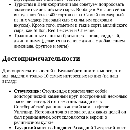
Туристам в Великобритании мы советуем попробовать
знаменитые английские сыры. Вообще в Англии сейчас
выпускают более 400 сортов сыра. Самый популярный
из них чеддер (твердый сыр с сильным ореховым
вкусом). Кроме того, отметим и такие сорта английского
сыра, как Stilton, Red Leicester и Cheshire.
Традиционные напитки британцев – пиво, сидр, чай,
джин и пимм (делается на основе джина с добавлением
лимонада, фруктов и мяты).
Достопримечательности
Достопримечательностей в Великобритании так много, что
мы, выделим только 10 самых интересных из них (на наш
взгляд):
Стоунхендж:
Стоунхендж представляет собой
доисторический каменный круг, построенный несколько
тысяч лет назад. Этот памятник находится в
Солсберийской равнине в английском графстве
Уилтшир. Историки точно не знают, для каких целей он
был предназначен, хотя склоняются к версии о
религиозном культе.
Тауэрский мост в Лондоне:
Разводной Тауэрский мост