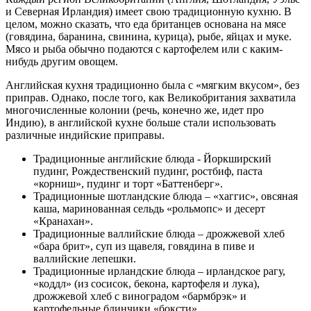
и Северная Ирландия) имеет свою традиционную кухню. В
целом, можно сказать, что еда британцев основана на мясе
(говядина, баранина, свинина, курица), рыбе, яйцах и муке.
Мясо и рыба обычно подаются с картофелем или с каким-
нибудь другим овощем.
Английская кухня традиционно была с «мягким вкусом», без
приправ. Однако, после того, как Великобритания захватила
многочисленные колонии (речь, конечно же, идет про
Индию), в английской кухне больше стали использовать
различные индийские приправы.
Традиционные английские блюда - Йоркширский
пудинг, Рождественский пудинг, ростбиф, паста
«корниш», пудинг и торт «Баттенберг».
Традиционные шотландские блюда – «хаггис», овсяная
каша, маринованная сельдь «рольмопс» и десерт
«Кранахан».
Традиционные валлийские блюда – дрожжевой хлеб
«бара брит», суп из щавеля, говядина в пиве и
валлийские лепешки.
Традиционные ирландские блюда – ирландское рагу,
«коддл» (из сосисок, бекона, картофеля и лука),
дрожжевой хлеб с виноградом «бармбрэк» и
картофельные блинчики «боксти».