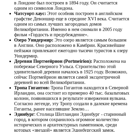
в Лондоне был построен в 1894 году. Он считается
одним из символов Лондона.
Чатсуорт-хаус:
Этот особняк построен в английском
графстве Девоншир еще в середине XVI века. Считается
одним из самых лучших загородных домов
Великобритании. Именно в нем снимали в 2005 году
фильм «Гордость и предубеждение».
Озеро Уиндермир:
Это озеро является самым большим
в Англии. Оно расположено в Камбрии. Красивейшие
пейзажи привлекают ежегодно тысячи туристов к озеру
Уиндермир.
Деревня Портмейрион (Portmeirion):
Расположена на
побережье Северного Уэльса. Строительство этой
удивительной деревни началось в 1925 году. Возможно,
сейчас Портмейрион является самой эксцентричной
деревней во всей Великобритании.
Тропа Гигантов:
Тропа Гигантов находится в Северной
Ирландии, она состоит из примерно 40 тыс. базальтовых
колонн, появившихся в результате извержения вулкана.
Согласно легенде, эту Тропу создали в далекие времена
Гиганты, ранее населявшие Землю…
Эдинбург
: Столица Шотландии Эдинбург - старинный
город, в котором сохранилось огромное количество
исторических и архитектурных памятников, среди
которых «звездой» является Эдинбургский замок.