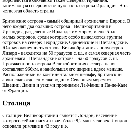
Королевства включается также Северная Ирландия,
занимающая северо-восточную часть острова Ирландия. Это-
четвертая область страны.
Британские острова - самый обширный архипелаг в Европе. В
него входят два больших острова - Великобритания и
Ирландия, разделенные Ирландским морем, и еще 5тыс.
малых островов, среди которых особо выделяются группы
островов на севере: Гебридские, Оркнейские и Шетландские.
Южная оконечность острова Великобритания - полуостров
Лизард - находится на 50 градусов с. ш., а самая северная часть
архипелага - Шетландские острова - на 60 градусов с. ш.
Протяженность острова Великобритания с севера на юг
составляет 966км, а наибольшая его ширина вдвое меньше.
Расположенный на континентальном шельфе, Британский
архипелаг отделен мелководным Северным морем от
Швеции, Дании и узкими проливами Ла-Манш и Па-де-Кале
от Франции.
Столица
Столицей Великобритании является Лондон, население
которого сейчас насчитывает более 8,2 млн. человек. Лондон
основали римляне в 43 году н.э.