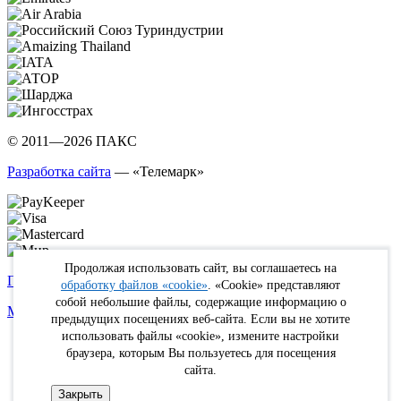
© 2011—2026 ПАКС
Разработка сайта
— «Телемарк»
Продолжая использовать сайт, вы соглашаетесь на
Политика в отношении обработки персональных данных
обработку файлов «cookie»
. «Cookie» представляют
собой небольшие файлы, содержащие информацию о
Max
WhatsApp
Telegram
вКонтакте
Youtube
Rutube
предыдущих посещениях веб-сайта. Если вы не хотите
использовать файлы «cookie», измените настройки
Online
браузера, которым Вы пользуетесь для посещения
FIT
сайта.
Туристам
Кабинет
Закрыть