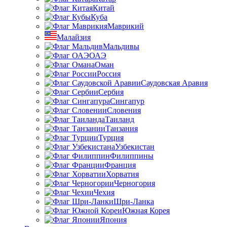
Китай
Куба
Маврикий
Малайзия
Мальдивы
ОАЭ
Оман
Россия
Саудовская Аравия
Сербия
Сингапур
Словения
Таиланд
Танзания
Турция
Узбекистан
Филиппины
Франция
Хорватия
Черногория
Чехия
Шри-Ланка
Южная Корея
Япония