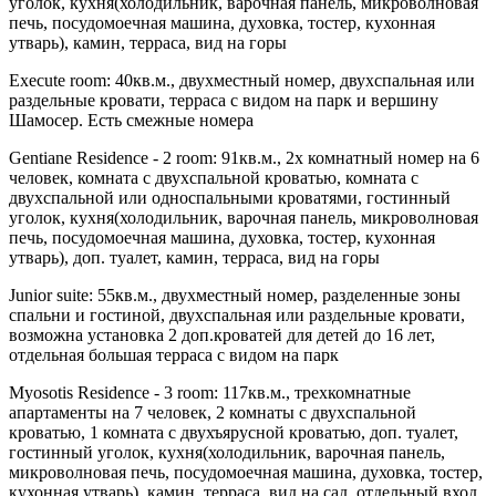
уголок, кухня(холодильник, варочная панель, микроволновая
печь, посудомоечная машина, духовка, тостер, кухонная
утварь), камин, терраса, вид на горы
Execute room
: 40кв.м., двухместный номер, двухспальная или
раздельные кровати, терраса с видом на парк и вершину
Шамосер. Есть смежные номера
Gentiane Residence - 2 room
: 91кв.м., 2х комнатный номер на 6
человек, комната с двухспальной кроватью, комната с
двухспальной или односпальными кроватями, гостинный
уголок, кухня(холодильник, варочная панель, микроволновая
печь, посудомоечная машина, духовка, тостер, кухонная
утварь), доп. туалет, камин, терраса, вид на горы
Junior suite
: 55кв.м., двухместный номер, разделенные зоны
спальни и гостиной, двухспальная или раздельные кровати,
возможна установка 2 доп.кроватей для детей до 16 лет,
отдельная большая терраса с видом на парк
Myosotis Residence - 3 room
: 117кв.м., трехкомнатные
апартаменты на 7 человек, 2 комнаты с двухспальной
кроватью, 1 комната c двухъярусной кроватью, доп. туалет,
гостинный уголок, кухня(холодильник, варочная панель,
микроволновая печь, посудомоечная машина, духовка, тостер,
кухонная утварь), камин, терраса, вид на сад, отдельный вход,