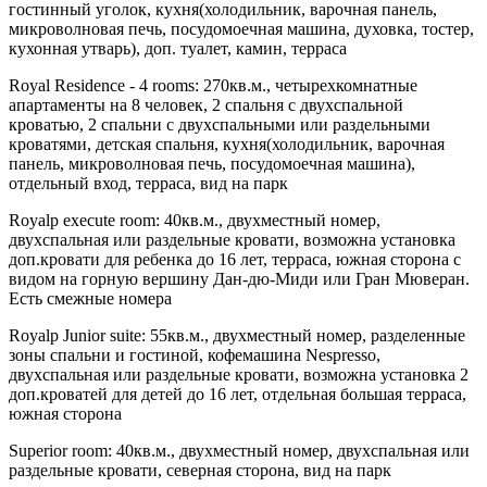
гостинный уголок, кухня(холодильник, варочная панель,
микроволновая печь, посудомоечная машина, духовка, тостер,
кухонная утварь), доп. туалет, камин, терраса
Royal Residence - 4 rooms
: 270кв.м., четырехкомнатные
апартаменты на 8 человек, 2 спальня с двухспальной
кроватью, 2 спальни с двухспальными или раздельными
кроватями, детская спальня, кухня(холодильник, варочная
панель, микроволновая печь, посудомоечная машина),
отдельный вход, терраса, вид на парк
Royalp execute room
: 40кв.м., двухместный номер,
двухспальная или раздельные кровати, возможна установка
доп.кровати для ребенка до 16 лет, терраса, южная сторона с
видом на горную вершину Дан-дю-Миди или Гран Мюверан.
Есть смежные номера
Royalp Junior suite
: 55кв.м., двухместный номер, разделенные
зоны спальни и гостиной, кофемашина Nespresso,
двухспальная или раздельные кровати, возможна установка 2
доп.кроватей для детей до 16 лет, отдельная большая терраса,
южная сторона
Superior room
: 40кв.м., двухместный номер, двухспальная или
раздельные кровати, северная сторона, вид на парк