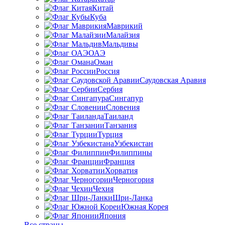
Китай
Куба
Маврикий
Малайзия
Мальдивы
ОАЭ
Оман
Россия
Саудовская Аравия
Сербия
Сингапур
Словения
Таиланд
Танзания
Турция
Узбекистан
Филиппины
Франция
Хорватия
Черногория
Чехия
Шри-Ланка
Южная Корея
Япония
Все страны