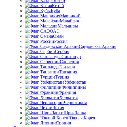
Катар
Китай
Куба
Маврикий
Малайзия
Мальдивы
ОАЭ
Оман
Россия
Саудовская Аравия
Сербия
Сингапур
Словения
Таиланд
Танзания
Турция
Узбекистан
Филиппины
Франция
Хорватия
Черногория
Чехия
Шри-Ланка
Южная Корея
Япония