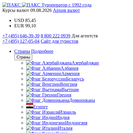
Туроператор с 1992 года
Курсы валют
09.08.2026
Архив валют
USD
85,45
EUR
99,10
+7 (495) 646-39-39
8 800 222 0939
Для агентств
+7 (495) 127-05-04
Сайт для туристов
Страны
Подробнее
Страны
Азербайджан
Албания
Армения
Беларусь
Венгрия
Вьетнам
Греция
Доминикана
Египет
Израиль
Индия
Индонезия
Италия