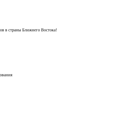
в в страны Ближнего Востока!
хования