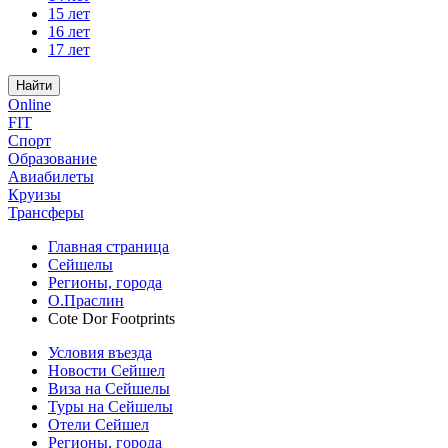
15 лет
16 лет
17 лет
Найти
Online
FIT
Спорт
Образование
Авиабилеты
Круизы
Трансферы
Главная страница
Сейшелы
Регионы, города
О.Праслин
Cote Dor Footprints
Условия въезда
Новости Сейшел
Виза на Сейшелы
Туры на Сейшелы
Отели Сейшел
Регионы, города