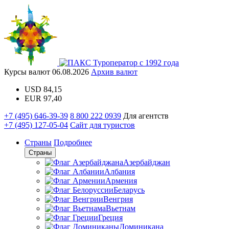
Туроператор с 1992 года
Курсы валют
06.08.2026
Архив валют
USD
84,15
EUR
97,40
+7 (495) 646-39-39
8 800 222 0939
Для агентств
+7 (495) 127-05-04
Сайт для туристов
Страны
Подробнее
Страны
Азербайджан
Албания
Армения
Беларусь
Венгрия
Вьетнам
Греция
Доминикана