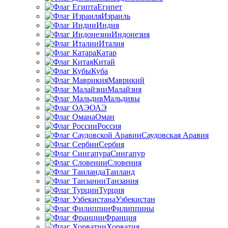
Египет
Израиль
Индия
Индонезия
Италия
Катар
Китай
Куба
Маврикий
Малайзия
Мальдивы
ОАЭ
Оман
Россия
Саудовская Аравия
Сербия
Сингапур
Словения
Таиланд
Танзания
Турция
Узбекистан
Филиппины
Франция
Хорватия