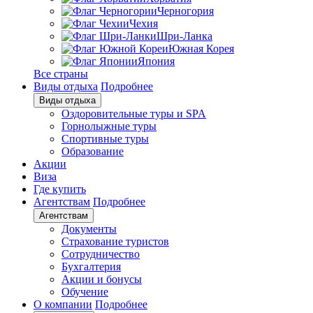
Черногория
Чехия
Шри-Ланка
Южная Корея
Япония
Все страны
Виды отдыха
Подробнее
Виды отдыха
Оздоровительные туры и SPA
Горнолыжные туры
Спортивные туры
Образование
Акции
Виза
Где купить
Агентствам
Подробнее
Агентствам
Документы
Страхование туристов
Сотрудничество
Бухгалтерия
Акции и бонусы
Обучение
О компании
Подробнее