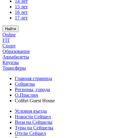
14 лет
15 лет
16 лет
17 лет
Найти
Online
FIT
Спорт
Образование
Авиабилеты
Круизы
Трансферы
Главная страница
Сейшелы
Регионы, города
О.Праслин
Colibri Guest House
Условия въезда
Новости Сейшел
Виза на Сейшелы
Туры на Сейшелы
Отели Сейшел