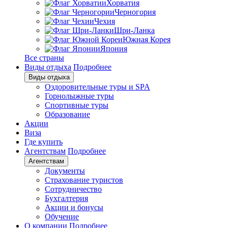
Хорватия
Черногория
Чехия
Шри-Ланка
Южная Корея
Япония
Все страны
Виды отдыха
Подробнее
Виды отдыха
Оздоровительные туры и SPA
Горнолыжные туры
Спортивные туры
Образование
Акции
Виза
Где купить
Агентствам
Подробнее
Агентствам
Документы
Страхование туристов
Сотрудничество
Бухгалтерия
Акции и бонусы
Обучение
О компании
Подробнее