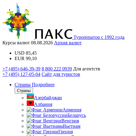
Туроператор с 1992 года
Курсы валют
08.08.2026
Архив валют
USD
85,45
EUR
99,10
+7 (495) 646-39-39
8 800 222 0939
Для агентств
+7 (495) 127-05-04
Сайт для туристов
Страны
Подробнее
Страны
Азербайджан
Албания
Армения
Беларусь
Венгрия
Вьетнам
Греция