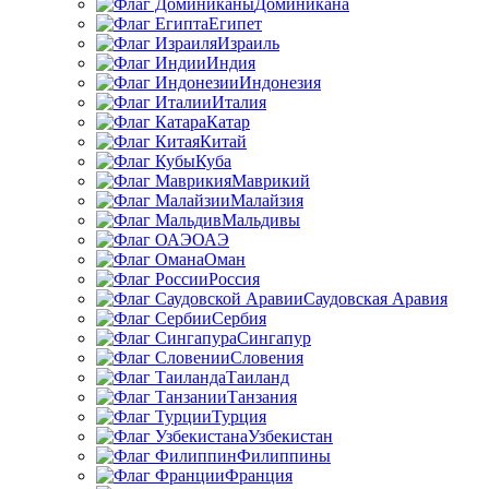
Доминикана
Египет
Израиль
Индия
Индонезия
Италия
Катар
Китай
Куба
Маврикий
Малайзия
Мальдивы
ОАЭ
Оман
Россия
Саудовская Аравия
Сербия
Сингапур
Словения
Таиланд
Танзания
Турция
Узбекистан
Филиппины
Франция