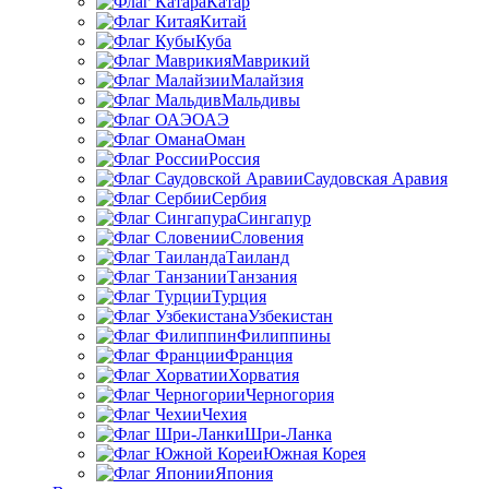
Катар
Китай
Куба
Маврикий
Малайзия
Мальдивы
ОАЭ
Оман
Россия
Саудовская Аравия
Сербия
Сингапур
Словения
Таиланд
Танзания
Турция
Узбекистан
Филиппины
Франция
Хорватия
Черногория
Чехия
Шри-Ланка
Южная Корея
Япония