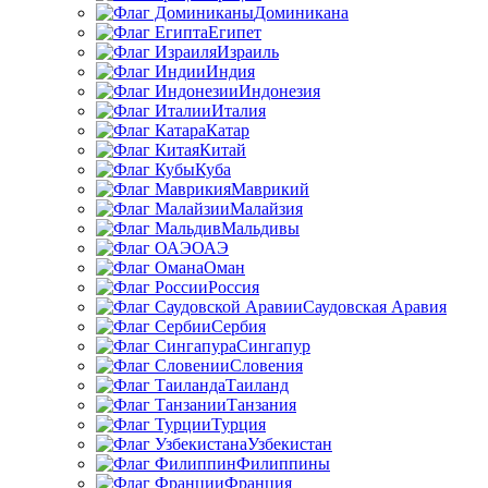
Доминикана
Египет
Израиль
Индия
Индонезия
Италия
Катар
Китай
Куба
Маврикий
Малайзия
Мальдивы
ОАЭ
Оман
Россия
Саудовская Аравия
Сербия
Сингапур
Словения
Таиланд
Танзания
Турция
Узбекистан
Филиппины
Франция