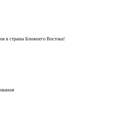
в в страны Ближнего Востока!
хования