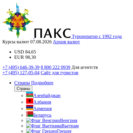
Туроператор с 1992 года
Курсы валют
07.08.2026
Архив валют
USD
84,65
EUR
98,30
+7 (495) 646-39-39
8 800 222 0939
Для агентств
+7 (495) 127-05-04
Сайт для туристов
Страны
Подробнее
Страны
Азербайджан
Албания
Армения
Беларусь
Венгрия
Вьетнам
Греция