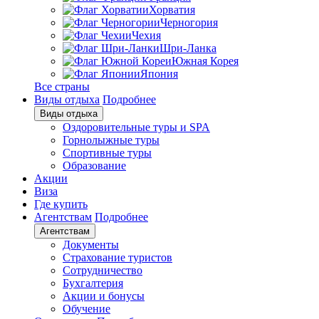
Хорватия
Черногория
Чехия
Шри-Ланка
Южная Корея
Япония
Все страны
Виды отдыха
Подробнее
Виды отдыха
Оздоровительные туры и SPA
Горнолыжные туры
Спортивные туры
Образование
Акции
Виза
Где купить
Агентствам
Подробнее
Агентствам
Документы
Страхование туристов
Сотрудничество
Бухгалтерия
Акции и бонусы
Обучение