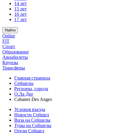
14 лет
15 лет
16 лет
17 лет
Найти
Online
FIT
Спорт
Образование
Авиабилеты
Круизы
Трансферы
Главная страница
Сейшелы
Регионы, города
О.Ла Диг
Cabanes Des Anges
Условия въезда
Новости Сейшел
Виза на Сейшелы
Туры на Сейшелы
Отели Сейшел