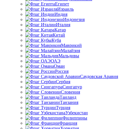
Египет
Израиль
Индия
Индонезия
Италия
Катар
Китай
Куба
Маврикий
Малайзия
Мальдивы
ОАЭ
Оман
Россия
Саудовская Аравия
Сербия
Сингапур
Словения
Таиланд
Танзания
Турция
Узбекистан
Филиппины
Франция
Хорватия