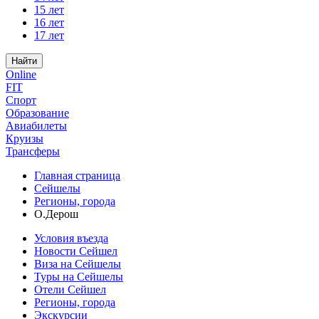
15 лет
16 лет
17 лет
Найти
Online
FIT
Спорт
Образование
Авиабилеты
Круизы
Трансферы
Главная страница
Сейшелы
Регионы, города
О.Дерош
Условия въезда
Новости Сейшел
Виза на Сейшелы
Туры на Сейшелы
Отели Сейшел
Регионы, города
Экскурсии