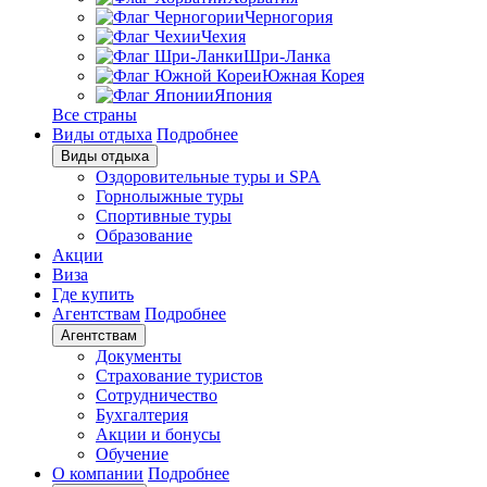
Черногория
Чехия
Шри-Ланка
Южная Корея
Япония
Все страны
Виды отдыха
Подробнее
Виды отдыха
Оздоровительные туры и SPA
Горнолыжные туры
Спортивные туры
Образование
Акции
Виза
Где купить
Агентствам
Подробнее
Агентствам
Документы
Страхование туристов
Сотрудничество
Бухгалтерия
Акции и бонусы
Обучение
О компании
Подробнее