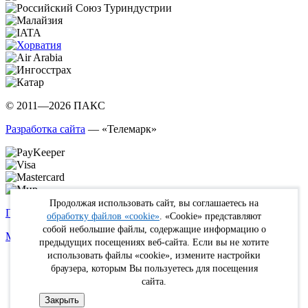
© 2011—2026 ПАКС
Разработка сайта
— «Телемарк»
Продолжая использовать сайт, вы соглашаетесь на
Политика в отношении обработки персональных данных
обработку файлов «cookie»
. «Cookie» представляют
собой небольшие файлы, содержащие информацию о
Max
WhatsApp
Telegram
вКонтакте
Youtube
Rutube
предыдущих посещениях веб-сайта. Если вы не хотите
использовать файлы «cookie», измените настройки
Online
браузера, которым Вы пользуетесь для посещения
FIT
сайта.
Туристам
Кабинет
Закрыть