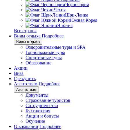
Черногория
Чехия
Шри-Ланка
Южная Корея
Япония
Все страны
Виды отдыха
Подробнее
Виды отдыха
Оздоровительные туры и SPA
Горнолыжные туры
Спортивные туры
Образование
Акции
Виза
Где купить
Агентствам
Подробнее
Агентствам
Документы
Страхование туристов
Сотрудничество
Бухгалтерия
Акции и бонусы
Обучение
О компании
Подробнее