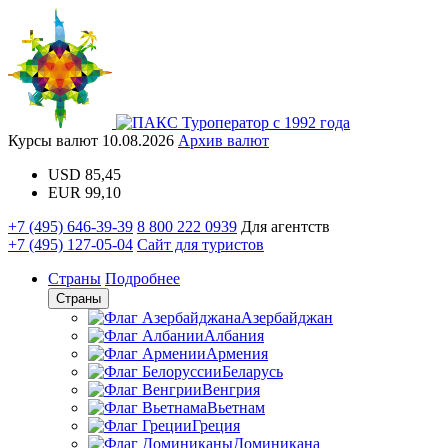
Туроператор с 1992 года
Курсы валют
10.08.2026
Архив валют
USD
85,45
EUR
99,10
+7 (495) 646-39-39
8 800 222 0939
Для агентств
+7 (495) 127-05-04
Сайт для туристов
Страны
Подробнее
Страны
Азербайджан
Албания
Армения
Беларусь
Венгрия
Вьетнам
Греция
Доминикана