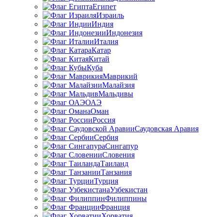
Египет
Израиль
Индия
Индонезия
Италия
Катар
Китай
Куба
Маврикий
Малайзия
Мальдивы
ОАЭ
Оман
Россия
Саудовская Аравия
Сербия
Сингапур
Словения
Таиланд
Танзания
Турция
Узбекистан
Филиппины
Франция
Хорватия