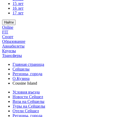
15 лет
16 лет
17 лет
Найти
Online
FIT
Спорт
Образование
Авиабилеты
Круизы
Трансферы
Главная страница
Сейшелы
Регионы, города
О.Кузина
Cousine Island
Условия въезда
Новости Сейшел
Виза на Сейшелы
Туры на Сейшелы
Отели Сейшел
Регионы, города