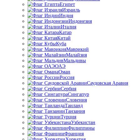
Египет
Израиль
Индия
Индонезия
Италия
Катар
Китай
Куба
Маврикий
Малайзия
Мальдивы
ОАЭ
Оман
Россия
Саудовская Аравия
Сербия
Сингапур
Словения
Таиланд
Танзания
Турция
Узбекистан
Филиппины
Франция
Хорватия