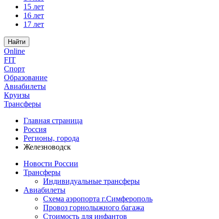
15 лет
16 лет
17 лет
Найти
Online
FIT
Спорт
Образование
Авиабилеты
Круизы
Трансферы
Главная страница
Россия
Регионы, города
Железноводск
Новости России
Трансферы
Индивидуальные трансферы
Авиабилеты
Схема аэропорта г.Симферополь
Провоз горнолыжного багажа
Стоимость для инфантов