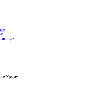
рам
ам
стиницах
ва в Крыму