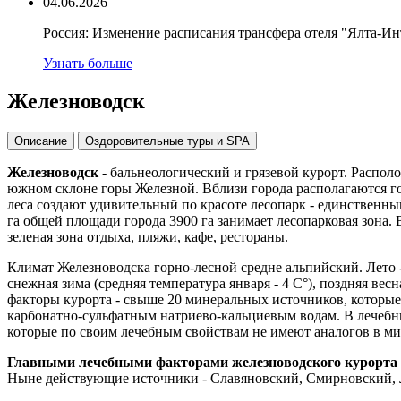
04.06.2026
Россия: Изменение расписания трансфера отеля "Ялта-Ин
Узнать больше
Железноводск
Описание
Оздоровительные туры и SPA
Железноводск
- бальнеологический и грязевой курорт. Распол
южном склоне горы Железной. Вблизи города располагаются го
леса создают удивительный по красоте лесопарк - единственный
га общей площади города 3900 га занимает лесопарковая зона.
зеленая зона отдыха, пляжи, кафе, рестораны.
Климат Железноводска горно-лесной средне альпийский. Лето - 
снежная зима (средняя температура января - 4 С°), поздняя в
факторы курорта - свыше 20 минеральных источников, которые
карбонатно-сульфатным натриево-кальциевым водам. В лечебны
которые по своим лечебным свойствам не имеют аналогов в ми
Главными лечебными факторами железноводского курорта
Ныне действующие источники - Славяновский, Смирновский, Л