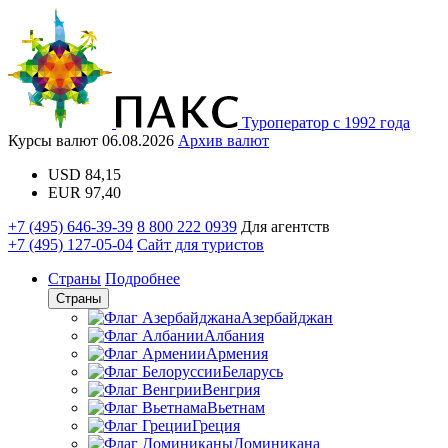
Туроператор с 1992 года
Курсы валют
06.08.2026
Архив валют
USD
84,15
EUR
97,40
+7 (495) 646-39-39
8 800 222 0939
Для агентств
+7 (495) 127-05-04
Сайт для туристов
Страны
Подробнее
Страны
Азербайджан
Албания
Армения
Беларусь
Венгрия
Вьетнам
Греция
Доминикана