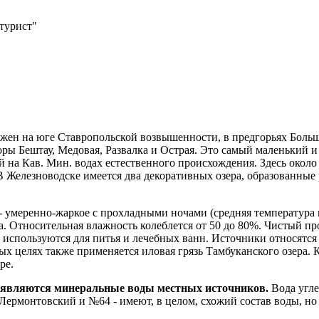
турист"
ожен на юге Ставропольской возвышенности, в предгорьях Большо
ры Бештау, Медовая, Развалка и Острая. Это самый маленький 
 на Кав. Мин. водах естественного происхождения. Здесь около 
 В Железноводске имеется два декоративных озера, образованны
умеренно-жаркое с прохладными ночами (средняя температура июл
есна. Относительная влажность колеблется от 50 до 80%. Чистый
 используются для питья и лечебных ванн. Источники относятс
х целях также применяется иловая грязь Тамбуканского озера.
ре.
 являются минеральные воды местных источников.
Вода угле
ермонтовский и №64 - имеют, в целом, схожий состав воды, но