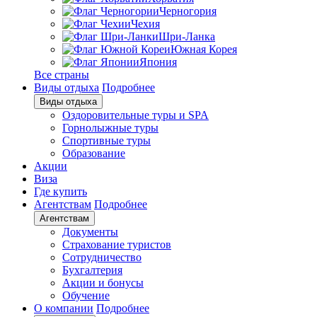
Черногория
Чехия
Шри-Ланка
Южная Корея
Япония
Все страны
Виды отдыха
Подробнее
Виды отдыха
Оздоровительные туры и SPA
Горнолыжные туры
Спортивные туры
Образование
Акции
Виза
Где купить
Агентствам
Подробнее
Агентствам
Документы
Страхование туристов
Сотрудничество
Бухгалтерия
Акции и бонусы
Обучение
О компании
Подробнее