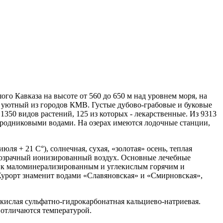
го Кавказа на высоте от 560 до 650 м над уровнем моря, на
и уютный из городов КМВ. Густые дубово-грабовые и буковые
1350 видов растений, 125 из которых - лекарственные. Из 9313
е родниковыми водами. На озерах имеются лодочные станции,
я + 21 С°), солнечная, сухая, «золотая» осень, теплая
 прозрачный ионизированный воздух. Основные лечебные
я к маломинерализированным и углекислым горячим и
 Курорт знаменит водами «Славяновская» и «Смирновская»,
кислая сульфатно-гидрокарбонатная кальциево-натриевая.
 отличаются температурой.