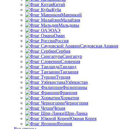
Китай
Куба
Маврикий
Малайзия
Мальдивы
ОАЭ
Оман
Россия
Саудовская Аравия
Сербия
Сингапур
Словения
Таиланд
Танзания
Турция
Узбекистан
Филиппины
Франция
Хорватия
Черногория
Чехия
Шри-Ланка
Южная Корея
Япония
Все страны