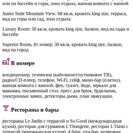
или на бассейн и горы, зона отдыха, ванная комната с ванной
Junior Suite Mountain View
: 68 кв.м, кровать king size, терраса,
вид на горы или сад, зона отдыха
Luxury Room
: 30 кв.м, кровать king size, балкон, вид на сады и
бассейн
Superior Room
, 81 номер: 30 кв.м, кровать king size, балкон,
вид на город
В номере
кондиционер, телевизор (кабельное/спутниковое ТВ),
радио/CD-плеер, телефон, Wi-Fi, сейф, мини-бар (платно),
ванная комната с ванной, фен, туалет, биде, зеркало для
макияжа, письменный стол, пресс для брюк, будильник,
электронные замки, детекторы дыма, план эвакуации.
Рестораны и бары
рестораны Le Jardin с террасой и So Good (международная
кухня), ресторан для гурманов L’Orangerie, ресторан L’Oasis с
террасой (марокканская кухня), 4 бара, пул-бар, возможна