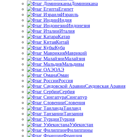
Доминикана
Египет
Израиль
Индия
Индонезия
Италия
Катар
Китай
Куба
Маврикий
Малайзия
Мальдивы
ОАЭ
Оман
Россия
Саудовская Аравия
Сербия
Сингапур
Словения
Таиланд
Танзания
Турция
Узбекистан
Филиппины
Франция