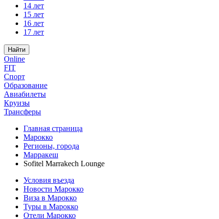
14 лет
15 лет
16 лет
17 лет
Найти
Online
FIT
Спорт
Образование
Авиабилеты
Круизы
Трансферы
Главная страница
Марокко
Регионы, города
Марракеш
Sofitel Marrakech Lounge
Условия въезда
Новости Марокко
Виза в Марокко
Туры в Марокко
Отели Марокко