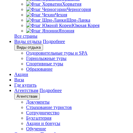
Хорватия
Черногория
Чехия
Шри-Ланка
Южная Корея
Япония
Все страны
Виды отдыха
Подробнее
Виды отдыха
Оздоровительные туры и SPA
Горнолыжные туры
Спортивные туры
Образование
Акции
Виза
Где купить
Агентствам
Подробнее
Агентствам
Документы
Страхование туристов
Сотрудничество
Бухгалтерия
Акции и бонусы
Обучение