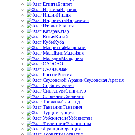
Египет
Израиль
Индия
Индонезия
Италия
Катар
Китай
Куба
Маврикий
Малайзия
Мальдивы
ОАЭ
Оман
Россия
Саудовская Аравия
Сербия
Сингапур
Словения
Таиланд
Танзания
Турция
Узбекистан
Филиппины
Франция
Хорватия