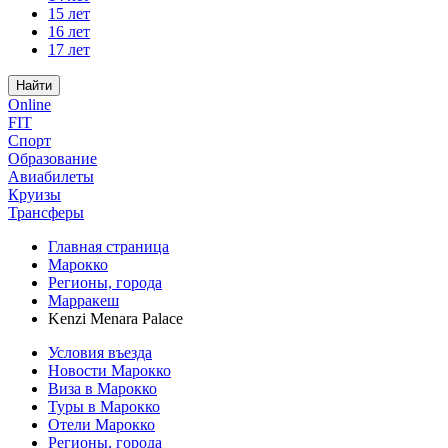
15 лет
16 лет
17 лет
Найти
Online
FIT
Спорт
Образование
Авиабилеты
Круизы
Трансферы
Главная страница
Марокко
Регионы, города
Марракеш
Kenzi Menara Palace
Условия въезда
Новости Марокко
Виза в Марокко
Туры в Марокко
Отели Марокко
Регионы, города