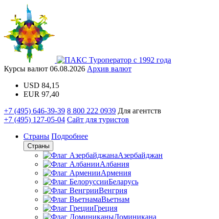
Туроператор с 1992 года
Курсы валют
06.08.2026
Архив валют
USD
84,15
EUR
97,40
+7 (495) 646-39-39
8 800 222 0939
Для агентств
+7 (495) 127-05-04
Сайт для туристов
Страны
Подробнее
Страны
Азербайджан
Албания
Армения
Беларусь
Венгрия
Вьетнам
Греция
Доминикана