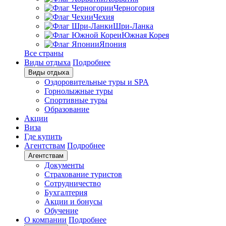
Черногория
Чехия
Шри-Ланка
Южная Корея
Япония
Все страны
Виды отдыха
Подробнее
Виды отдыха
Оздоровительные туры и SPA
Горнолыжные туры
Спортивные туры
Образование
Акции
Виза
Где купить
Агентствам
Подробнее
Агентствам
Документы
Страхование туристов
Сотрудничество
Бухгалтерия
Акции и бонусы
Обучение
О компании
Подробнее