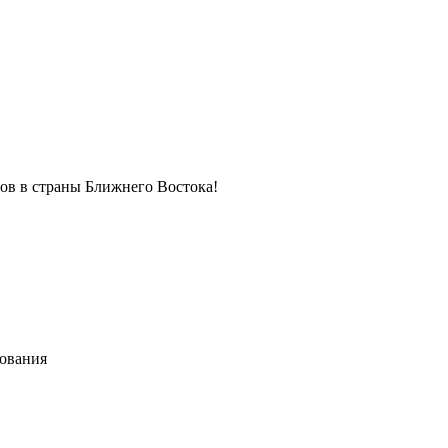
в в страны Ближнего Востока!
хования