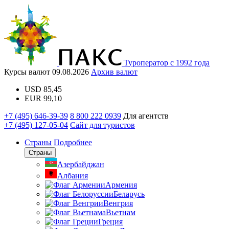
Туроператор с 1992 года
Курсы валют
09.08.2026
Архив валют
USD
85,45
EUR
99,10
+7 (495) 646-39-39
8 800 222 0939
Для агентств
+7 (495) 127-05-04
Сайт для туристов
Страны
Подробнее
Страны
Азербайджан
Албания
Армения
Беларусь
Венгрия
Вьетнам
Греция