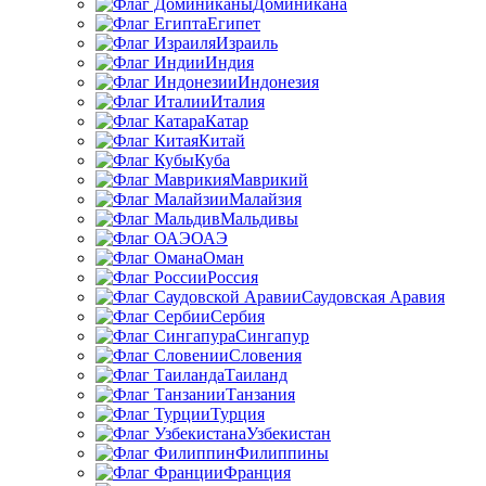
Доминикана
Египет
Израиль
Индия
Индонезия
Италия
Катар
Китай
Куба
Маврикий
Малайзия
Мальдивы
ОАЭ
Оман
Россия
Саудовская Аравия
Сербия
Сингапур
Словения
Таиланд
Танзания
Турция
Узбекистан
Филиппины
Франция