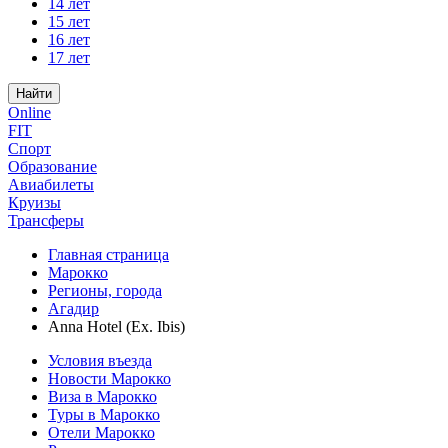
14 лет
15 лет
16 лет
17 лет
Найти
Online
FIT
Спорт
Образование
Авиабилеты
Круизы
Трансферы
Главная страница
Марокко
Регионы, города
Агадир
Anna Hotel (Ex. Ibis)
Условия въезда
Новости Марокко
Виза в Марокко
Туры в Марокко
Отели Марокко