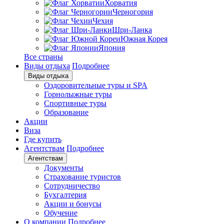
Хорватия
Черногория
Чехия
Шри-Ланка
Южная Корея
Япония
Все страны
Виды отдыха
Подробнее
Виды отдыха
Оздоровительные туры и SPA
Горнолыжные туры
Спортивные туры
Образование
Акции
Виза
Где купить
Агентствам
Подробнее
Агентствам
Документы
Страхование туристов
Сотрудничество
Бухгалтерия
Акции и бонусы
Обучение
О компании
Подробнее