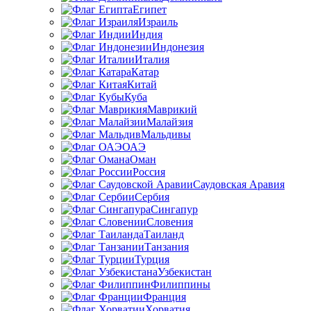
Египет
Израиль
Индия
Индонезия
Италия
Катар
Китай
Куба
Маврикий
Малайзия
Мальдивы
ОАЭ
Оман
Россия
Саудовская Аравия
Сербия
Сингапур
Словения
Таиланд
Танзания
Турция
Узбекистан
Филиппины
Франция
Хорватия