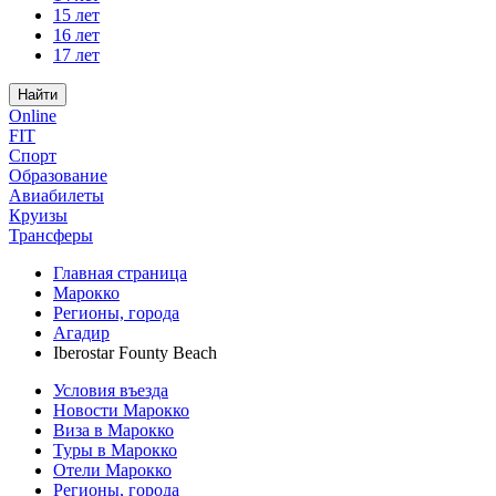
15 лет
16 лет
17 лет
Найти
Online
FIT
Спорт
Образование
Авиабилеты
Круизы
Трансферы
Главная страница
Марокко
Регионы, города
Агадир
Iberostar Founty Beach
Условия въезда
Новости Марокко
Виза в Марокко
Туры в Марокко
Отели Марокко
Регионы, города