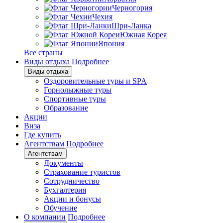
Черногория
Чехия
Шри-Ланка
Южная Корея
Япония
Все страны
Виды отдыха
Подробнее
Виды отдыха
Оздоровительные туры и SPA
Горнолыжные туры
Спортивные туры
Образование
Акции
Виза
Где купить
Агентствам
Подробнее
Агентствам
Документы
Страхование туристов
Сотрудничество
Бухгалтерия
Акции и бонусы
Обучение
О компании
Подробнее