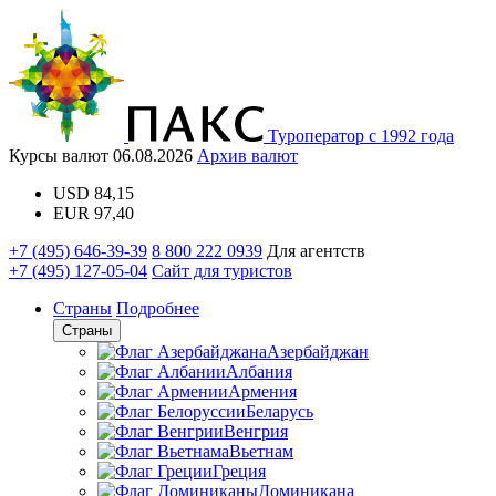
Туроператор с 1992 года
Курсы валют
06.08.2026
Архив валют
USD
84,15
EUR
97,40
+7 (495) 646-39-39
8 800 222 0939
Для агентств
+7 (495) 127-05-04
Сайт для туристов
Страны
Подробнее
Страны
Азербайджан
Албания
Армения
Беларусь
Венгрия
Вьетнам
Греция
Доминикана