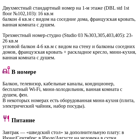
Двухместный стандартный номер на 1-м этаже (DBL std 1st
floor №102,103)
: 16 кв.м
балкон 4 кв.м с видом на соседние дома, французская кровать,
ванная комната с душем.
Трехместный номер-студио (Studio 03 №303,305,403,405)
: 23-
26 кв.м
угловой балкон 4-6 кв.м с видом на стену и балконы соседних
домов, французская кровать + раскладное кресло, мини-кухня,
ванная комната с душем.
В номере
Балкон, телевизор, кабельные каналы, кондиционер,
бесплатный Wi-Fi, мини-холодильник, ванная комната с
душем, фен.
В некоторых номерах есть оборудованная мини-кухня (плита,
электрический чайник, набор посуды).
Питание
Завтрак — «шведский стол» за дополнительную плату: в
Июне/Сентябре; в Июле/Августе на человека в сутки.