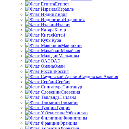
Египет
Израиль
Индия
Индонезия
Италия
Катар
Китай
Куба
Маврикий
Малайзия
Мальдивы
ОАЭ
Оман
Россия
Саудовская Аравия
Сербия
Сингапур
Словения
Таиланд
Танзания
Турция
Узбекистан
Филиппины
Франция
Хорватия