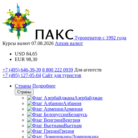
Туроператор с 1992 года
Курсы валют
07.08.2026
Архив валют
USD
84,65
EUR
98,30
+7 (495) 646-39-39
8 800 222 0939
Для агентств
+7 (495) 127-05-04
Сайт для туристов
Страны
Подробнее
Страны
Азербайджан
Албания
Армения
Беларусь
Венгрия
Вьетнам
Греция
Доминикана