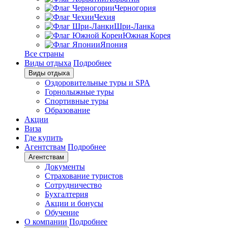
Черногория
Чехия
Шри-Ланка
Южная Корея
Япония
Все страны
Виды отдыха
Подробнее
Виды отдыха
Оздоровительные туры и SPA
Горнолыжные туры
Спортивные туры
Образование
Акции
Виза
Где купить
Агентствам
Подробнее
Агентствам
Документы
Страхование туристов
Сотрудничество
Бухгалтерия
Акции и бонусы
Обучение
О компании
Подробнее