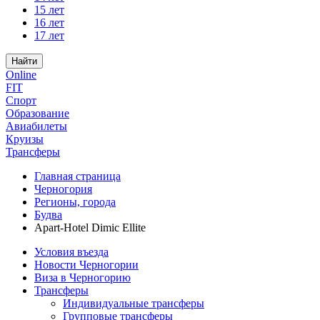
15 лет
16 лет
17 лет
Найти
Online
FIT
Спорт
Образование
Авиабилеты
Круизы
Трансферы
Главная страница
Черногория
Регионы, города
Будва
Apart-Hotel Dimic Ellite
Условия въезда
Новости Черногории
Виза в Черногорию
Трансферы
Индивидуальные трансферы
Групповые трансферы