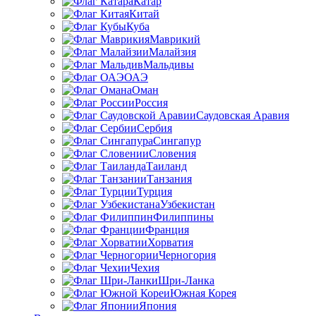
Катар
Китай
Куба
Маврикий
Малайзия
Мальдивы
ОАЭ
Оман
Россия
Саудовская Аравия
Сербия
Сингапур
Словения
Таиланд
Танзания
Турция
Узбекистан
Филиппины
Франция
Хорватия
Черногория
Чехия
Шри-Ланка
Южная Корея
Япония