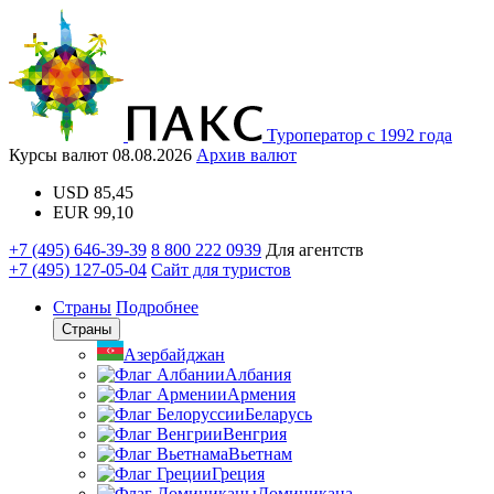
Туроператор с 1992 года
Курсы валют
08.08.2026
Архив валют
USD
85,45
EUR
99,10
+7 (495) 646-39-39
8 800 222 0939
Для агентств
+7 (495) 127-05-04
Сайт для туристов
Страны
Подробнее
Страны
Азербайджан
Албания
Армения
Беларусь
Венгрия
Вьетнам
Греция
Доминикана