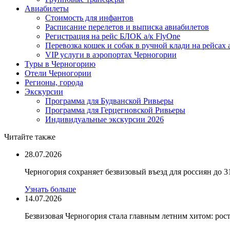
Авиабилеты
Стоимость для инфантов
Расписание перелетов и выписка авиабилетов
Регистрация на рейс БЛОК а/к FlyOne
Перевозка кошек и собак в ручной клади на рейсах 
VIP услуги в аэропортах Черногории
Туры в Черногорию
Отели Черногории
Регионы, города
Экскурсии
Программа для Будванской Ривьеры
Программа для Герцегновской Ривьеры
Индивидуальные экскурсии 2026
Читайте также
28.07.2026
Черногория сохраняет безвизовый въезд для россиян до 3
Узнать больше
14.07.2026
Безвизовая Черногория стала главным летним хитом: рост