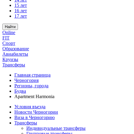
15 лет
16 лет
17 лет
Найти
Online
FIT
Спорт
Образование
Авиабилеты
Круизы
Трансферы
Главная страница
Черногория
Регионы, города
Будва
Apartment Harmonia
Условия въезда
Новости Черногории
Виза в Черногорию
Трансферы
Индивидуальные трансферы
Групповые трансферы