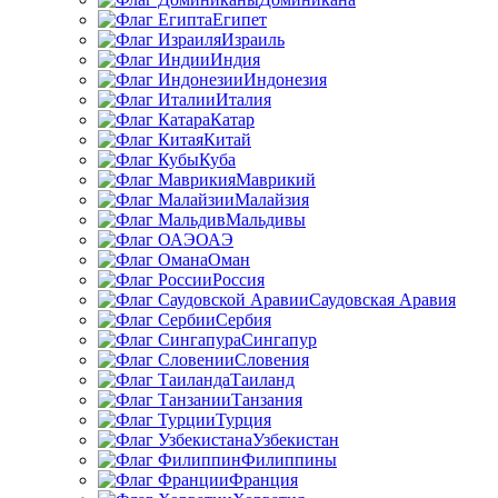
Египет
Израиль
Индия
Индонезия
Италия
Катар
Китай
Куба
Маврикий
Малайзия
Мальдивы
ОАЭ
Оман
Россия
Саудовская Аравия
Сербия
Сингапур
Словения
Таиланд
Танзания
Турция
Узбекистан
Филиппины
Франция