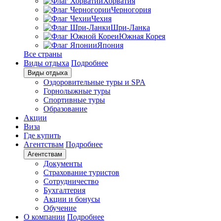
Хорватия
Черногория
Чехия
Шри-Ланка
Южная Корея
Япония
Все страны
Виды отдыха
Подробнее
Виды отдыха
Оздоровительные туры и SPA
Горнолыжные туры
Спортивные туры
Образование
Акции
Виза
Где купить
Агентствам
Подробнее
Агентствам
Документы
Страхование туристов
Сотрудничество
Бухгалтерия
Акции и бонусы
Обучение
О компании
Подробнее