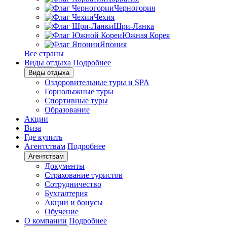
Черногория
Чехия
Шри-Ланка
Южная Корея
Япония
Все страны
Виды отдыха
Подробнее
Виды отдыха
Оздоровительные туры и SPA
Горнолыжные туры
Спортивные туры
Образование
Акции
Виза
Где купить
Агентствам
Подробнее
Агентствам
Документы
Страхование туристов
Сотрудничество
Бухгалтерия
Акции и бонусы
Обучение
О компании
Подробнее