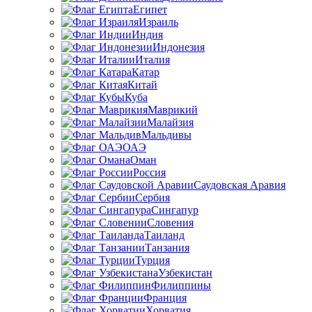
Египет
Израиль
Индия
Индонезия
Италия
Катар
Китай
Куба
Маврикий
Малайзия
Мальдивы
ОАЭ
Оман
Россия
Саудовская Аравия
Сербия
Сингапур
Словения
Таиланд
Танзания
Турция
Узбекистан
Филиппины
Франция
Хорватия