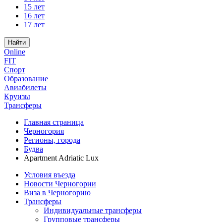
15 лет
16 лет
17 лет
Найти
Online
FIT
Спорт
Образование
Авиабилеты
Круизы
Трансферы
Главная страница
Черногория
Регионы, города
Будва
Apartment Adriatic Lux
Условия въезда
Новости Черногории
Виза в Черногорию
Трансферы
Индивидуальные трансферы
Групповые трансферы