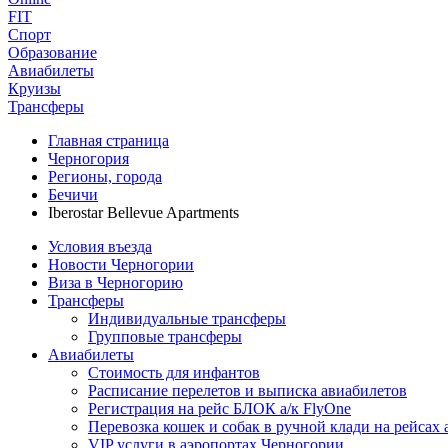
FIT
Спорт
Образование
Авиабилеты
Круизы
Трансферы
Главная страница
Черногория
Регионы, города
Бечичи
Iberostar Bellevue Apartments
Условия въезда
Новости Черногории
Виза в Черногорию
Трансферы
Индивидуальные трансферы
Групповые трансферы
Авиабилеты
Стоимость для инфантов
Расписание перелетов и выписка авиабилетов
Регистрация на рейс БЛОК а/к FlyOne
Перевозка кошек и собак в ручной клади на рейсах 
VIP услуги в аэропортах Черногории