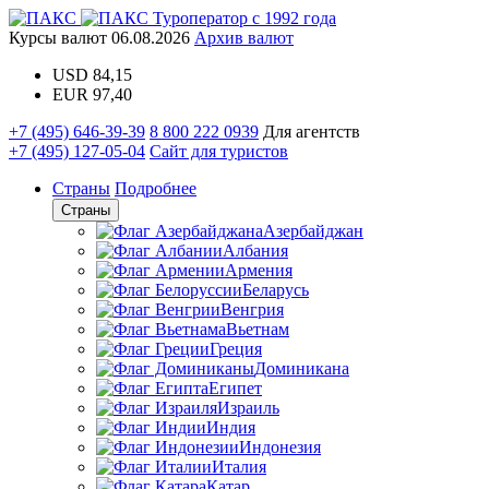
Туроператор с 1992 года
Курсы валют
06.08.2026
Архив валют
USD
84,15
EUR
97,40
+7 (495) 646-39-39
8 800 222 0939
Для агентств
+7 (495) 127-05-04
Сайт для туристов
Страны
Подробнее
Страны
Азербайджан
Албания
Армения
Беларусь
Венгрия
Вьетнам
Греция
Доминикана
Египет
Израиль
Индия
Индонезия
Италия
Катар