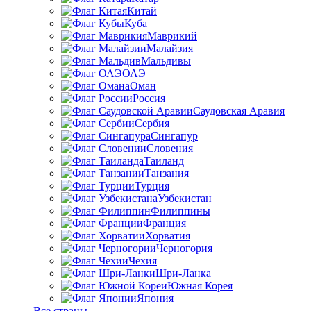
Китай
Куба
Маврикий
Малайзия
Мальдивы
ОАЭ
Оман
Россия
Саудовская Аравия
Сербия
Сингапур
Словения
Таиланд
Танзания
Турция
Узбекистан
Филиппины
Франция
Хорватия
Черногория
Чехия
Шри-Ланка
Южная Корея
Япония
Все страны