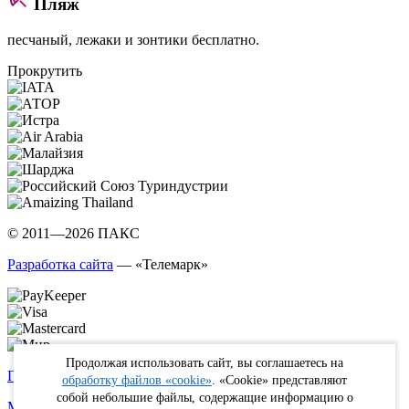
Пляж
песчаный, лежаки и зонтики бесплатно.
Прокрутить
© 2011—2026 ПАКС
Разработка сайта
— «Телемарк»
Продолжая использовать сайт, вы соглашаетесь на
Политика в отношении обработки персональных данных
обработку файлов «cookie»
. «Cookie» представляют
собой небольшие файлы, содержащие информацию о
Max
WhatsApp
Telegram
вКонтакте
Youtube
Rutube