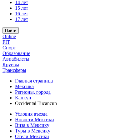
14 лет
15 лет
16 лет
17 лет
Найти
Online
FIT
Спорт
Образование
Авиабилеты
Круизы
Трансферы
Главная страница
Мексика
Регионы, города
Канкун
Occidental Tucancun
Условия въезда
Новости Мексики
Виза в Мексику
Туры в Мексику
Отели Мексики