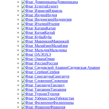
Доминикана
Египет
Израиль
Индия
Индонезия
Италия
Катар
Китай
Куба
Маврикий
Малайзия
Мальдивы
ОАЭ
Оман
Россия
Саудовская Аравия
Сербия
Сингапур
Словения
Таиланд
Танзания
Турция
Узбекистан
Филиппины
Франция