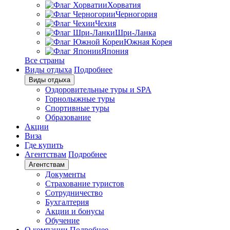
Хорватия
Черногория
Чехия
Шри-Ланка
Южная Корея
Япония
Все страны
Виды отдыха
Подробнее
Виды отдыха
Оздоровительные туры и SPA
Горнолыжные туры
Спортивные туры
Образование
Акции
Виза
Где купить
Агентствам
Подробнее
Агентствам
Документы
Страхование туристов
Сотрудничество
Бухгалтерия
Акции и бонусы
Обучение
О компании
Подробнее