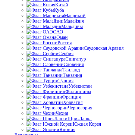
Китай
Куба
Маврикий
Малайзия
Мальдивы
ОАЭ
Оман
Россия
Саудовская Аравия
Сербия
Сингапур
Словения
Таиланд
Танзания
Турция
Узбекистан
Филиппины
Франция
Хорватия
Черногория
Чехия
Шри-Ланка
Южная Корея
Япония
Все страны