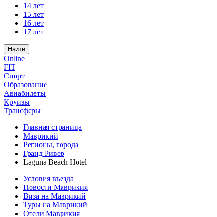
14 лет
15 лет
16 лет
17 лет
Найти
Online
FIT
Спорт
Образование
Авиабилеты
Круизы
Трансферы
Главная страница
Маврикий
Регионы, города
Гранд Ривер
Laguna Beach Hotel
Условия въезда
Новости Маврикия
Виза на Маврикий
Туры на Маврикий
Отели Маврикия