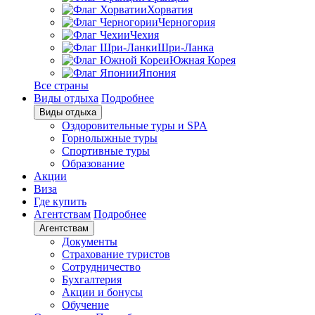
Хорватия
Черногория
Чехия
Шри-Ланка
Южная Корея
Япония
Все страны
Виды отдыха
Подробнее
Виды отдыха
Оздоровительные туры и SPA
Горнолыжные туры
Спортивные туры
Образование
Акции
Виза
Где купить
Агентствам
Подробнее
Агентствам
Документы
Страхование туристов
Сотрудничество
Бухгалтерия
Акции и бонусы
Обучение