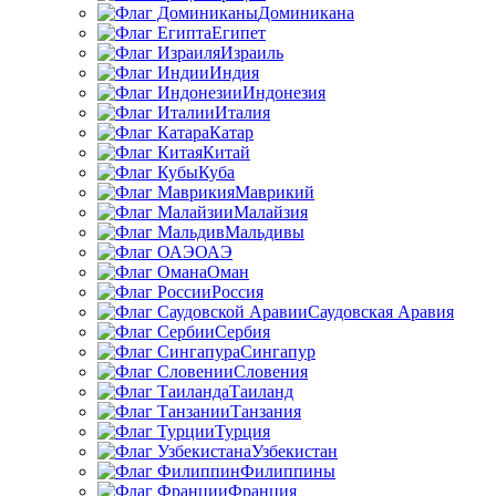
Доминикана
Египет
Израиль
Индия
Индонезия
Италия
Катар
Китай
Куба
Маврикий
Малайзия
Мальдивы
ОАЭ
Оман
Россия
Саудовская Аравия
Сербия
Сингапур
Словения
Таиланд
Танзания
Турция
Узбекистан
Филиппины
Франция