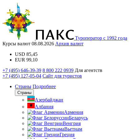
Туроператор с 1992 года
Курсы валют
08.08.2026
Архив валют
USD
85,45
EUR
99,10
+7 (495) 646-39-39
8 800 222 0939
Для агентств
+7 (495) 127-05-04
Сайт для туристов
Страны
Подробнее
Страны
Азербайджан
Албания
Армения
Беларусь
Венгрия
Вьетнам
Греция