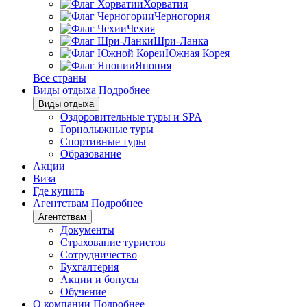
Хорватия
Черногория
Чехия
Шри-Ланка
Южная Корея
Япония
Все страны
Виды отдыха
Подробнее
Виды отдыха
Оздоровительные туры и SPA
Горнолыжные туры
Спортивные туры
Образование
Акции
Виза
Где купить
Агентствам
Подробнее
Агентствам
Документы
Страхование туристов
Сотрудничество
Бухгалтерия
Акции и бонусы
Обучение
О компании
Подробнее