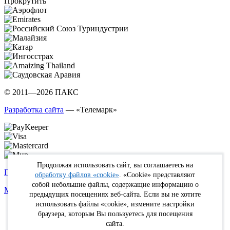
Прокрутить
© 2011—2026 ПАКС
Разработка сайта
— «Телемарк»
Продолжая использовать сайт, вы соглашаетесь на
Политика в отношении обработки персональных данных
обработку файлов «cookie»
. «Cookie» представляют
собой небольшие файлы, содержащие информацию о
Max
WhatsApp
Telegram
вКонтакте
Youtube
Rutube
предыдущих посещениях веб-сайта. Если вы не хотите
использовать файлы «cookie», измените настройки
Online
браузера, которым Вы пользуетесь для посещения
FIT
сайта.
Туристам