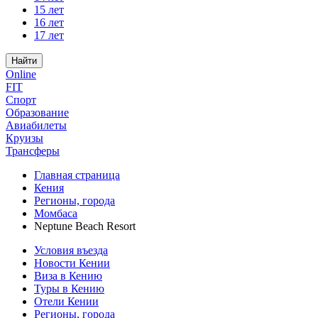
15 лет
16 лет
17 лет
Найти
Online
FIT
Спорт
Образование
Авиабилеты
Круизы
Трансферы
Главная страница
Кения
Регионы, города
Момбаса
Neptune Beach Resort
Условия въезда
Новости Кении
Виза в Кению
Туры в Кению
Отели Кении
Регионы, города