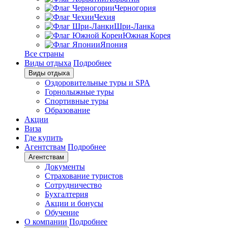
Черногория
Чехия
Шри-Ланка
Южная Корея
Япония
Все страны
Виды отдыха
Подробнее
Виды отдыха
Оздоровительные туры и SPA
Горнолыжные туры
Спортивные туры
Образование
Акции
Виза
Где купить
Агентствам
Подробнее
Агентствам
Документы
Страхование туристов
Сотрудничество
Бухгалтерия
Акции и бонусы
Обучение
О компании
Подробнее