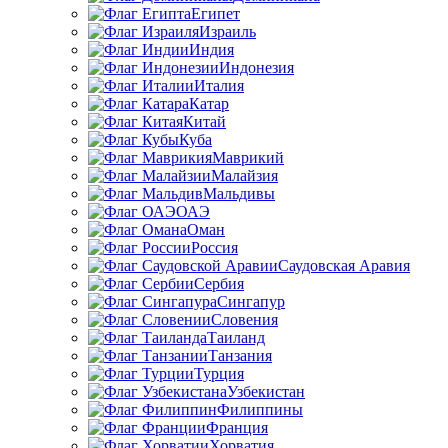
Египет
Израиль
Индия
Индонезия
Италия
Катар
Китай
Куба
Маврикий
Малайзия
Мальдивы
ОАЭ
Оман
Россия
Саудовская Аравия
Сербия
Сингапур
Словения
Таиланд
Танзания
Турция
Узбекистан
Филиппины
Франция
Хорватия