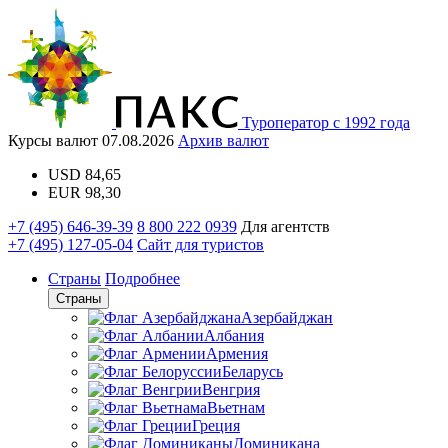
Туроператор с 1992 года
Курсы валют
07.08.2026
Архив валют
USD
84,65
EUR
98,30
+7 (495) 646-39-39
8 800 222 0939
Для агентств
+7 (495) 127-05-04
Сайт для туристов
Страны
Подробнее
Страны
Азербайджан
Албания
Армения
Беларусь
Венгрия
Вьетнам
Греция
Доминикана