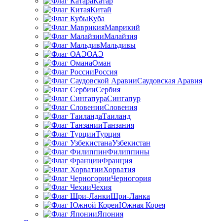
Катар
Китай
Куба
Маврикий
Малайзия
Мальдивы
ОАЭ
Оман
Россия
Саудовская Аравия
Сербия
Сингапур
Словения
Таиланд
Танзания
Турция
Узбекистан
Филиппины
Франция
Хорватия
Черногория
Чехия
Шри-Ланка
Южная Корея
Япония