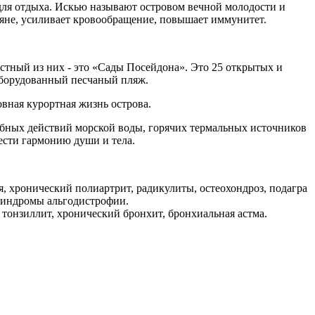
 для отдыха. Искью называют островом вечной молодости и
ляне, усиливает кровообращение, повышает иммунитет.
тный из них - это «Сады Посейдона». Это 25 открытых и
оборудованный песчаный пляж.
вная курортная жизнь острова.
ебных действий морской воды, горячих термальных источников
ести гармонию души и тела.
, хронический полиартрит, радикулиты, остеохондроз, подагра
 синдромы альгодистрофии.
тонзиллит, хронический бронхит, бронхиальная астма.