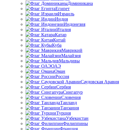
Доминикана
Египет
Израиль
Индия
Индонезия
Италия
Катар
Китай
Куба
Маврикий
Малайзия
Мальдивы
ОАЭ
Оман
Россия
Саудовская Аравия
Сербия
Сингапур
Словения
Таиланд
Танзания
Турция
Узбекистан
Филиппины
Франция