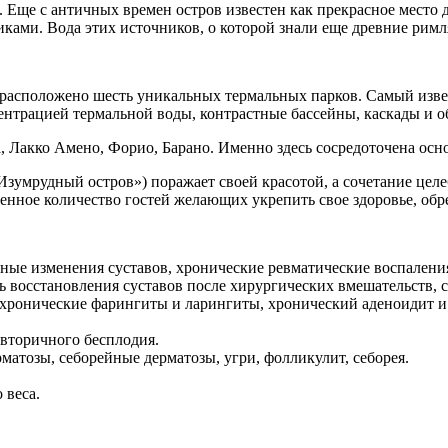
. Еще с античных времен остров известен как прекрасное место
ками. Вода этих источников, о которой знали еще древние рим
 расположено шесть уникальных термальных парков. Самый извес
ентрацией термальной воды, контрастные бассейны, каскады и 
 Лакко Амено, Форио, Барано. Именно здесь сосредоточена осно
Изумрудный остров») поражает своей красотой, а сочетание цел
енное количество гостей желающих укрепить свое здоровье, обр
вные изменения суставов, хронические ревматические воспаления
сть восстановления суставов после хирургических вмешательств,
 хронические фарингиты и ларингиты, хронический аденоидит и 
 вторичного бесплодия.
матозы, себорейные дерматозы, угри, фолликулит, себорея.
 веса.