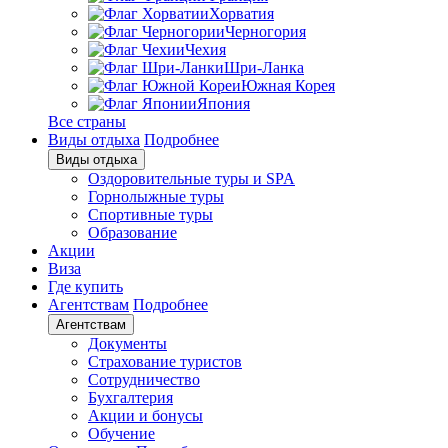
Хорватия
Черногория
Чехия
Шри-Ланка
Южная Корея
Япония
Все страны
Виды отдыха
Подробнее
Виды отдыха
Оздоровительные туры и SPA
Горнолыжные туры
Спортивные туры
Образование
Акции
Виза
Где купить
Агентствам
Подробнее
Агентствам
Документы
Страхование туристов
Сотрудничество
Бухгалтерия
Акции и бонусы
Обучение