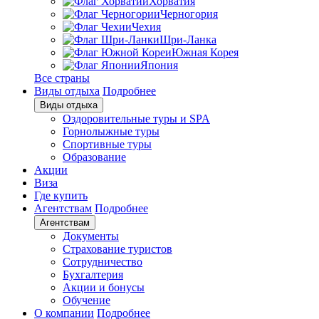
Хорватия
Черногория
Чехия
Шри-Ланка
Южная Корея
Япония
Все страны
Виды отдыха
Подробнее
Виды отдыха
Оздоровительные туры и SPA
Горнолыжные туры
Спортивные туры
Образование
Акции
Виза
Где купить
Агентствам
Подробнее
Агентствам
Документы
Страхование туристов
Сотрудничество
Бухгалтерия
Акции и бонусы
Обучение
О компании
Подробнее