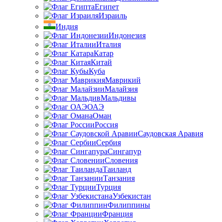
Египет
Израиль
Индия
Индонезия
Италия
Катар
Китай
Куба
Маврикий
Малайзия
Мальдивы
ОАЭ
Оман
Россия
Саудовская Аравия
Сербия
Сингапур
Словения
Таиланд
Танзания
Турция
Узбекистан
Филиппины
Франция