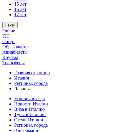
15 лет
16 лет
17 лет
Найти
Online
FIT
Спорт
Образование
Авиабилеты
Круизы
Трансферы
Главная страница
Италия
Регионы, города
Лаванья
Условия въезда
Новости Италии
Виза в Италию
Туры в Италию
Отели Италии
Регионы, города
Информация