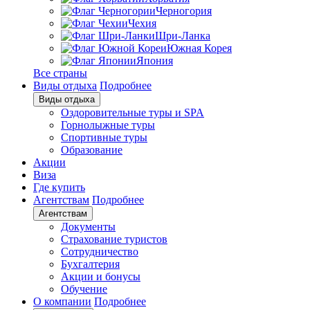
Черногория
Чехия
Шри-Ланка
Южная Корея
Япония
Все страны
Виды отдыха
Подробнее
Виды отдыха
Оздоровительные туры и SPA
Горнолыжные туры
Спортивные туры
Образование
Акции
Виза
Где купить
Агентствам
Подробнее
Агентствам
Документы
Страхование туристов
Сотрудничество
Бухгалтерия
Акции и бонусы
Обучение
О компании
Подробнее