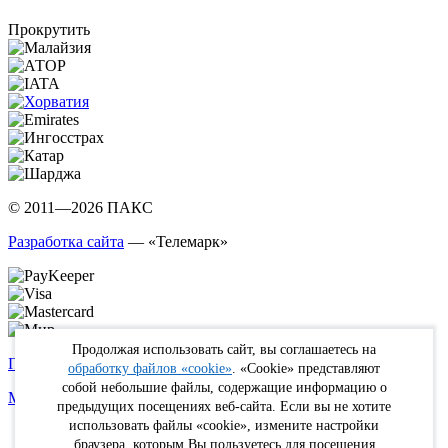
Прокрутить
© 2011—2026 ПАКС
Разработка сайта
— «Телемарк»
Продолжая использовать сайт, вы соглашаетесь на
Политика в отношении обработки персональных данных
обработку файлов «cookie»
. «Cookie» представляют
собой небольшие файлы, содержащие информацию о
Max
WhatsApp
Telegram
вКонтакте
Youtube
Rutube
предыдущих посещениях веб-сайта. Если вы не хотите
использовать файлы «cookie», измените настройки
Online
браузера, которым Вы пользуетесь для посещения