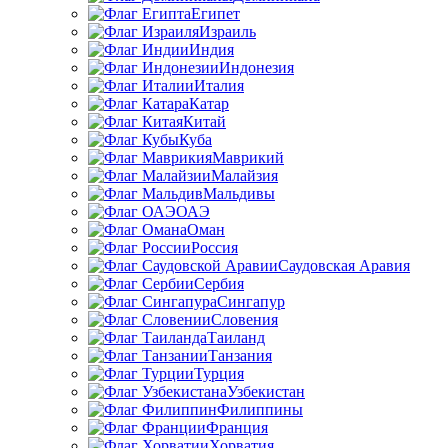
Египет
Израиль
Индия
Индонезия
Италия
Катар
Китай
Куба
Маврикий
Малайзия
Мальдивы
ОАЭ
Оман
Россия
Саудовская Аравия
Сербия
Сингапур
Словения
Таиланд
Танзания
Турция
Узбекистан
Филиппины
Франция
Хорватия