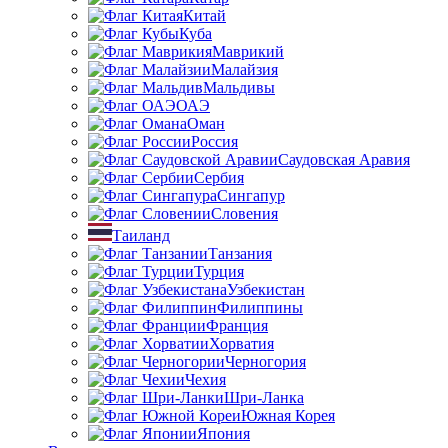
Китай
Куба
Маврикий
Малайзия
Мальдивы
ОАЭ
Оман
Россия
Саудовская Аравия
Сербия
Сингапур
Словения
Таиланд
Танзания
Турция
Узбекистан
Филиппины
Франция
Хорватия
Черногория
Чехия
Шри-Ланка
Южная Корея
Япония