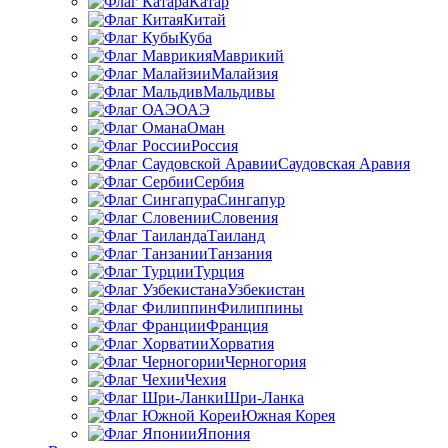
Катар
Китай
Куба
Маврикий
Малайзия
Мальдивы
ОАЭ
Оман
Россия
Саудовская Аравия
Сербия
Сингапур
Словения
Таиланд
Танзания
Турция
Узбекистан
Филиппины
Франция
Хорватия
Черногория
Чехия
Шри-Ланка
Южная Корея
Япония