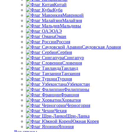
Китай
Куба
Маврикий
Малайзия
Мальдивы
ОАЭ
Оман
Россия
Саудовская Аравия
Сербия
Сингапур
Словения
Таиланд
Танзания
Турция
Узбекистан
Филиппины
Франция
Хорватия
Черногория
Чехия
Шри-Ланка
Южная Корея
Япония
Все страны