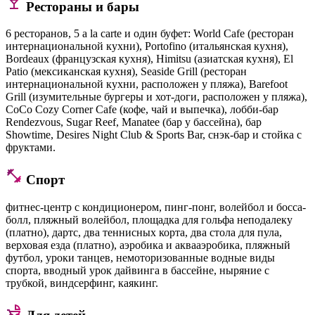
Рестораны и бары
6 ресторанов, 5 a la carte и один буфет: World Cafe (ресторан
интернациональной кухни), Portofino (итальянская кухня),
Bordeaux (французская кухня), Himitsu (азиатская кухня), El
Patio (мексиканская кухня), Seaside Grill (ресторан
интернациональной кухни, расположен у пляжа), Barefoot
Grill (изумительные бургеры и хот-доги, расположен у пляжа),
CoCo Cozy Corner Cafe (кофе, чай и выпечка), лобби-бар
Rendezvous, Sugar Reef, Manatee (бар у бассейна), бар
Showtime, Desires Night Club & Sports Bar, снэк-бар и стойка с
фруктами.
Спорт
фитнес-центр с кондиционером, пинг-понг, волейбол и босса-
болл, пляжный волейбол, площадка для гольфа неподалеку
(платно), дартс, два теннисных корта, два стола для пула,
верховая езда (платно), аэробика и аквааэробика, пляжный
футбол, уроки танцев, немоторизованные водные виды
спорта, вводный урок дайвинга в бассейне, ныряние с
трубкой, виндсерфинг, каякинг.