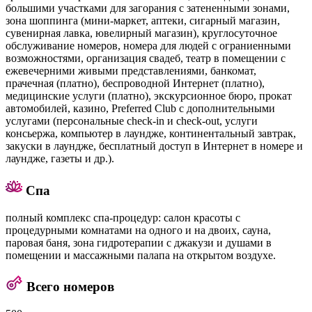
большими участками для загорания с затененными зонами,
зона шоппинга (мини-маркет, аптеки, сигарный магазин,
сувенирная лавка, ювелирный магазин), круглосуточное
обслуживание номеров, номера для людей с ограниенными
возможностями, организация свадеб, театр в помещении с
ежевечерними живыми представлениями, банкомат,
прачечная (платно), беспроводной Интернет (платно),
медицинские услуги (платно), экскурсионное бюро, прокат
автомобилей, казино, Preferred Club с дополнительными
услугами (персональные check-in и check-out, услуги
консьержа, компьютер в лаундже, континентальный завтрак,
закуски в лаундже, бесплатный доступ в Интернет в номере и
лаундже, газеты и др.).
Спа
полный комплекс спа-процедур: салон красоты с
процедурными комнатами на одного и на двоих, сауна,
паровая баня, зона гидротерапии с джакузи и душами в
помещении и массажными палапа на открытом воздухе.
Всего номеров