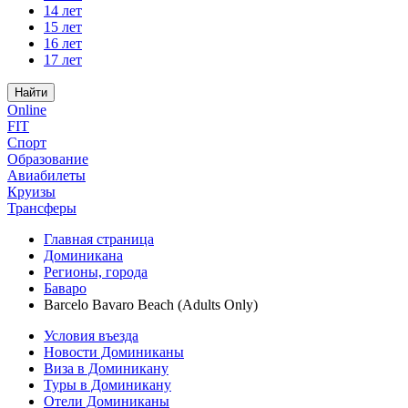
14 лет
15 лет
16 лет
17 лет
Найти
Online
FIT
Спорт
Образование
Авиабилеты
Круизы
Трансферы
Главная страница
Доминикана
Регионы, города
Баваро
Barcelo Bavaro Beach (Adults Only)
Условия въезда
Новости Доминиканы
Виза в Доминикану
Туры в Доминикану
Отели Доминиканы