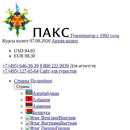
Туроператор с 1992 года
Курсы валют
07.08.2026
Архив валют
USD
84,65
EUR
98,30
+7 (495) 646-39-39
8 800 222 0939
Для агентств
+7 (495) 127-05-04
Сайт для туристов
Страны
Подробнее
Страны
Азербайджан
Албания
Армения
Беларусь
Венгрия
Вьетнам
Греция