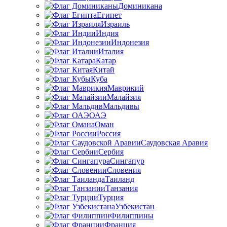
Доминикана
Египет
Израиль
Индия
Индонезия
Италия
Катар
Китай
Куба
Маврикий
Малайзия
Мальдивы
ОАЭ
Оман
Россия
Саудовская Аравия
Сербия
Сингапур
Словения
Таиланд
Танзания
Турция
Узбекистан
Филиппины
Франция