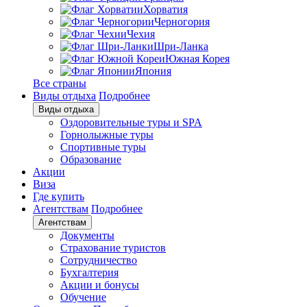
Хорватия
Черногория
Чехия
Шри-Ланка
Южная Корея
Япония
Все страны
Виды отдыха
Подробнее
Виды отдыха
Оздоровительные туры и SPA
Горнолыжные туры
Спортивные туры
Образование
Акции
Виза
Где купить
Агентствам
Подробнее
Агентствам
Документы
Страхование туристов
Сотрудничество
Бухгалтерия
Акции и бонусы
Обучение