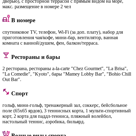
дверью), с просторной террасой с прямым видом на море,
макс. размещение в номере 2 чел
В номере
спутниковое TV, телефон, Wi-Fi (за доп. плату), набор для
приготовления чая/кофе, мини-бар, вентилятор, ванная
комната с ванной/душем, фен, балкон/терраса.
Рестораны и бары
2 ресторана, рестораны a-la-carte "Chez Gourmet", "La Brisa",
"La Comedie", "Kyoto", бары "Mamey Lobby Bar", "Bohio Chill
Out Bar".
Спорт
гольф, мини-гольф, тренажерный зал, соккерс, бейсбольное
поле (65x65 ярдов), 3 теннисных корта, 1 мульти-спортивный
корт, 2 корта для паддл-тенниса, пляжный волейбол,
настольный теннис, аэробика, бильярд.
Водные виды спорта