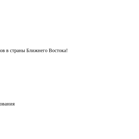
в в страны Ближнего Востока!
хования