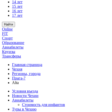
14 лет
15 лет
16 лет
17 лет
Найти
Online
FIT
Спорт
Образование
Авиабилеты
Круизы
Трансферы
Главная страница
Чехия
Регионы, города
Прага-7
Alta
Условия въезда
Новости Чехии
Авиабилеты
Стоимость для инфантов
Туры в Чехию