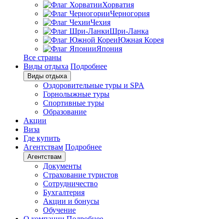
Хорватия
Черногория
Чехия
Шри-Ланка
Южная Корея
Япония
Все страны
Виды отдыха
Подробнее
Виды отдыха
Оздоровительные туры и SPA
Горнолыжные туры
Спортивные туры
Образование
Акции
Виза
Где купить
Агентствам
Подробнее
Агентствам
Документы
Страхование туристов
Сотрудничество
Бухгалтерия
Акции и бонусы
Обучение
О компании
Подробнее