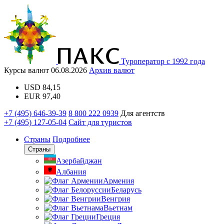
Туроператор с 1992 года
Курсы валют
06.08.2026
Архив валют
USD
84,15
EUR
97,40
+7 (495) 646-39-39
8 800 222 0939
Для агентств
+7 (495) 127-05-04
Сайт для туристов
Страны
Подробнее
Страны
Азербайджан
Албания
Армения
Беларусь
Венгрия
Вьетнам
Греция