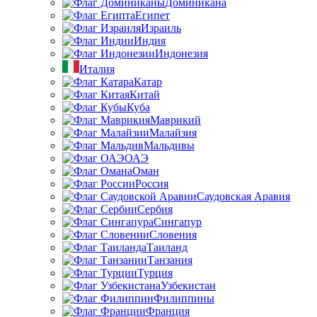
Доминикана
Египет
Израиль
Индия
Индонезия
Италия
Катар
Китай
Куба
Маврикий
Малайзия
Мальдивы
ОАЭ
Оман
Россия
Саудовская Аравия
Сербия
Сингапур
Словения
Таиланд
Танзания
Турция
Узбекистан
Филиппины
Франция