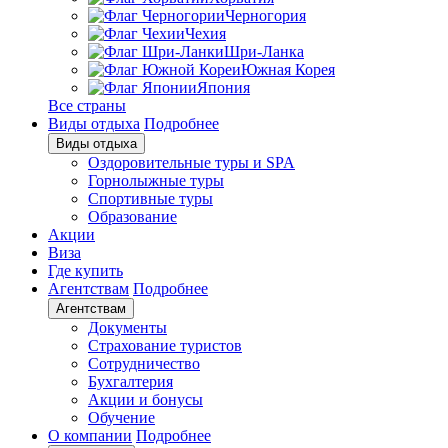
Черногория
Чехия
Шри-Ланка
Южная Корея
Япония
Все страны
Виды отдыха
Подробнее
Виды отдыха
Оздоровительные туры и SPA
Горнолыжные туры
Спортивные туры
Образование
Акции
Виза
Где купить
Агентствам
Подробнее
Агентствам
Документы
Страхование туристов
Сотрудничество
Бухгалтерия
Акции и бонусы
Обучение
О компании
Подробнее