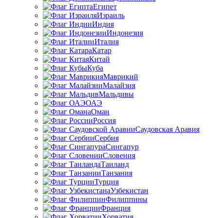
Египет
Израиль
Индия
Индонезия
Италия
Катар
Китай
Куба
Маврикий
Малайзия
Мальдивы
ОАЭ
Оман
Россия
Саудовская Аравия
Сербия
Сингапур
Словения
Таиланд
Танзания
Турция
Узбекистан
Филиппины
Франция
Хорватия