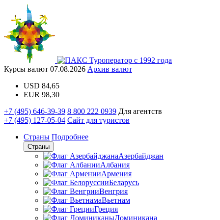
Туроператор с 1992 года
Курсы валют
07.08.2026
Архив валют
USD
84,65
EUR
98,30
+7 (495) 646-39-39
8 800 222 0939
Для агентств
+7 (495) 127-05-04
Сайт для туристов
Страны
Подробнее
Страны
Азербайджан
Албания
Армения
Беларусь
Венгрия
Вьетнам
Греция
Доминикана