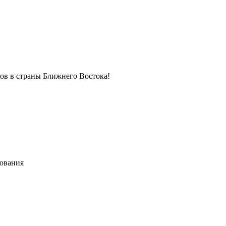
в в страны Ближнего Востока!
хования