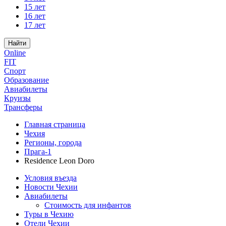
15 лет
16 лет
17 лет
Найти
Online
FIT
Спорт
Образование
Авиабилеты
Круизы
Трансферы
Главная страница
Чехия
Регионы, города
Прага-1
Residence Leon Doro
Условия въезда
Новости Чехии
Авиабилеты
Стоимость для инфантов
Туры в Чехию
Отели Чехии