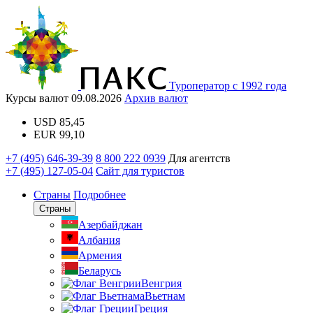
Туроператор с 1992 года
Курсы валют
09.08.2026
Архив валют
USD
85,45
EUR
99,10
+7 (495) 646-39-39
8 800 222 0939
Для агентств
+7 (495) 127-05-04
Сайт для туристов
Страны
Подробнее
Страны
Азербайджан
Албания
Армения
Беларусь
Венгрия
Вьетнам
Греция