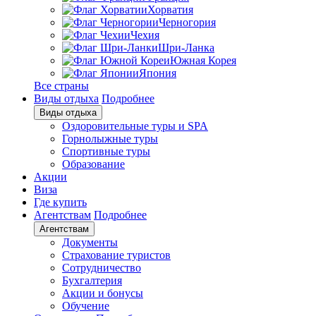
Хорватия
Черногория
Чехия
Шри-Ланка
Южная Корея
Япония
Все страны
Виды отдыха
Подробнее
Виды отдыха
Оздоровительные туры и SPA
Горнолыжные туры
Спортивные туры
Образование
Акции
Виза
Где купить
Агентствам
Подробнее
Агентствам
Документы
Страхование туристов
Сотрудничество
Бухгалтерия
Акции и бонусы
Обучение