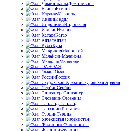
Доминикана
Египет
Израиль
Индия
Индонезия
Италия
Катар
Китай
Куба
Маврикий
Малайзия
Мальдивы
ОАЭ
Оман
Россия
Саудовская Аравия
Сербия
Сингапур
Словения
Таиланд
Танзания
Турция
Узбекистан
Филиппины
Франция