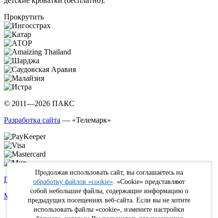
детские кроватки (бесплатно).
Прокрутить
© 2011—2026 ПАКС
Разработка сайта
— «Телемарк»
Продолжая использовать сайт, вы соглашаетесь на
Политика в отношении обработки персональных данных
обработку файлов «cookie»
. «Cookie» представляют
собой небольшие файлы, содержащие информацию о
Max
WhatsApp
Telegram
вКонтакте
Youtube
Rutube
предыдущих посещениях веб-сайта. Если вы не хотите
использовать файлы «cookie», измените настройки
Online