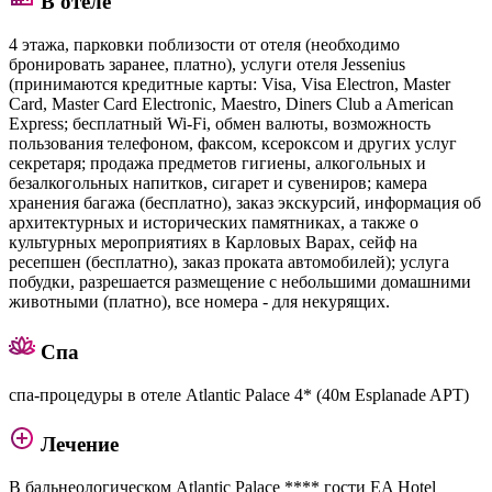
В отеле
4 этажа, парковки поблизости от отеля (необходимо
бронировать заранее, платно), услуги отеля Jessenius
(принимаются кредитные карты: Visa, Visa Electron, Master
Card, Master Card Electronic, Maestro, Diners Club a American
Express; бесплатный Wi-Fi, обмен валюты, возможность
пользования телефоном, факсом, ксероксом и других услуг
секретаря; продажа предметов гигиены, алкогольных и
безалкогольных напитков, сигарет и сувениров; камера
хранения багажа (бесплатно), заказ экскурсий, информация об
архитектурных и исторических памятниках, а также о
культурных мероприятиях в Карловых Варах, сейф на
ресепшен (бесплатно), заказ проката автомобилей); услуга
побудки, разрешается размещение с небольшими домашними
животными (платно), все номера - для некурящих.
Спа
спа-процедуры в отеле Atlantic Palace 4* (40м Esplanade APT)
Лечение
В бальнеологическом Atlantic Palace **** гости EA Hotel