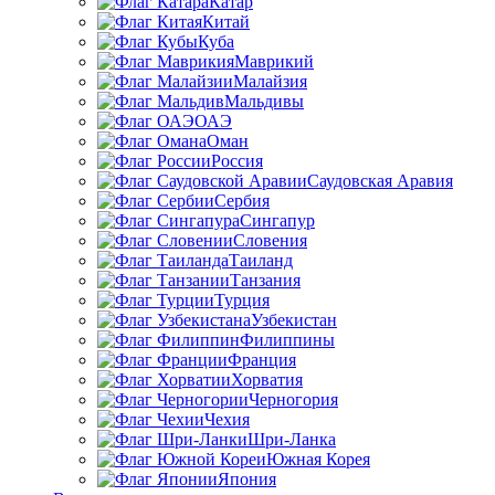
Катар
Китай
Куба
Маврикий
Малайзия
Мальдивы
ОАЭ
Оман
Россия
Саудовская Аравия
Сербия
Сингапур
Словения
Таиланд
Танзания
Турция
Узбекистан
Филиппины
Франция
Хорватия
Черногория
Чехия
Шри-Ланка
Южная Корея
Япония