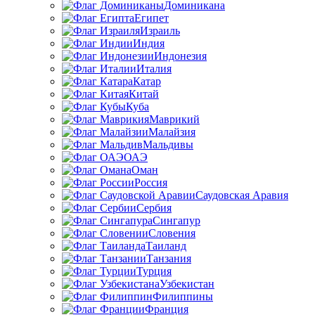
Доминикана
Египет
Израиль
Индия
Индонезия
Италия
Катар
Китай
Куба
Маврикий
Малайзия
Мальдивы
ОАЭ
Оман
Россия
Саудовская Аравия
Сербия
Сингапур
Словения
Таиланд
Танзания
Турция
Узбекистан
Филиппины
Франция