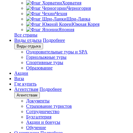
Хорватия
Черногория
Чехия
Шри-Ланка
Южная Корея
Япония
Все страны
Виды отдыха
Подробнее
Виды отдыха
Оздоровительные туры и SPA
Горнолыжные туры
Спортивные туры
Образование
Акции
Виза
Где купить
Агентствам
Подробнее
Агентствам
Документы
Страхование туристов
Сотрудничество
Бухгалтерия
Акции и бонусы
Обучение
О компании
Подробнее