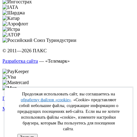
© 2011—2026 ПАКС
Разработка сайта
— «Телемарк»
Продолжая использовать сайт, вы соглашаетесь на
Политика в отношении обработки персональных данных
обработку файлов «cookie»
. «Cookie» представляют
собой небольшие файлы, содержащие информацию о
Max
WhatsApp
Telegram
вКонтакте
Youtube
Rutube
предыдущих посещениях веб-сайта. Если вы не хотите
использовать файлы «cookie», измените настройки
Online
браузера, которым Вы пользуетесь для посещения
FIT
сайта.
Туристам
Кабинет