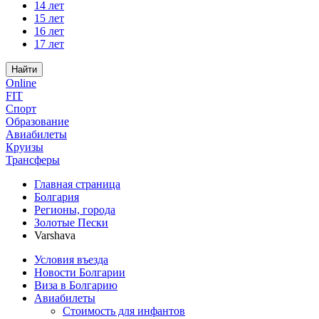
14 лет
15 лет
16 лет
17 лет
Найти
Online
FIT
Спорт
Образование
Авиабилеты
Круизы
Трансферы
Главная страница
Болгария
Регионы, города
Золотые Пески
Varshava
Условия въезда
Новости Болгарии
Виза в Болгарию
Авиабилеты
Стоимость для инфантов