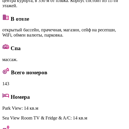
центра курорта, в 350 м от пляжа. Корпус состоит из 11-ти
этажей.
В отеле
открытый бассейн, прачечная, магазин, сейф на ресепшн,
WiFi, обмен валюты, парковка.
Спа
массаж.
Всего номеров
143
Номера
Park View
: 14 кв.м
Sea View Room TV & Fridge & A/C
: 14 кв.м