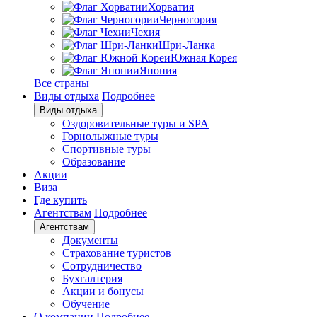
Хорватия
Черногория
Чехия
Шри-Ланка
Южная Корея
Япония
Все страны
Виды отдыха
Подробнее
Виды отдыха
Оздоровительные туры и SPA
Горнолыжные туры
Спортивные туры
Образование
Акции
Виза
Где купить
Агентствам
Подробнее
Агентствам
Документы
Страхование туристов
Сотрудничество
Бухгалтерия
Акции и бонусы
Обучение
О компании
Подробнее