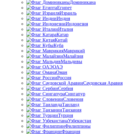
Доминикана
Египет
Израиль
Индия
Индонезия
Италия
Катар
Китай
Куба
Маврикий
Малайзия
Мальдивы
ОАЭ
Оман
Россия
Саудовская Аравия
Сербия
Сингапур
Словения
Таиланд
Танзания
Турция
Узбекистан
Филиппины
Франция